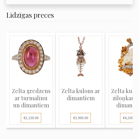
Līdzīgas preces
Zelta gredzens
Zelta kulons ar
Zelta kulo
ar turmalīnu
dimantiem
ziloņkaul
un dimantiem
dimanti
€2,150.00
€3,900.00
€4,200.00