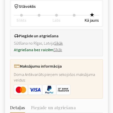
Stāvoklis
Slikts
Labs
Kā jauns
Piegāde un atgriešana
Sūtīšana no Rīgas, Latvija
Sīkāk
Atgriešana bez raizēm
Sīkāk
Maksājumu informācija
Doma Antikvariāts pieņem sekojošos maksājuma
veidus:
Detaļas
Piegāde un atgriešana