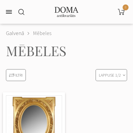
0
Galvenā
Mēbeles
MĒBELES
LAPPUSE
1
/
2