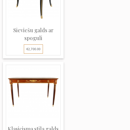
Sieviešu galds ar
spoguli
€2,700.00
Klasicisma stila galds