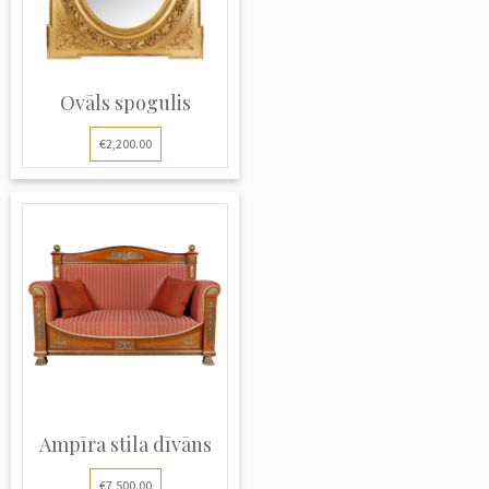
Ovāls spogulis
€2,200.00
Ampīra stila dīvāns
€7,500.00