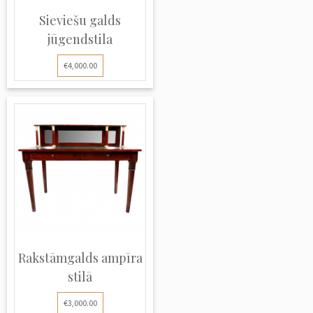
Sieviešu galds
jūgendstila
€4,000.00
Rakstāmgalds ampīra
stilā
€3,000.00