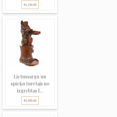
€1,150.00
Lietussargu un
spieķu turētājs no
izgrebtas l...
€5,500.00