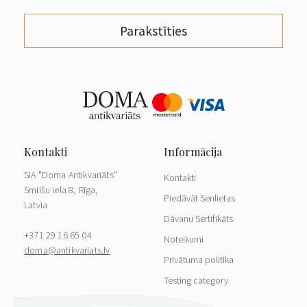
Parakstīties
SIA "Doma Antikvariāts"
Kontakti
Smilšu iela 8, Rīga,
Piedāvāt Senlietas
Latvia
Dāvanu Sertifikāts
+371 29 16 65 04
Noteikumi
doma@antikvariats.lv
Privātuma politika
Testing category