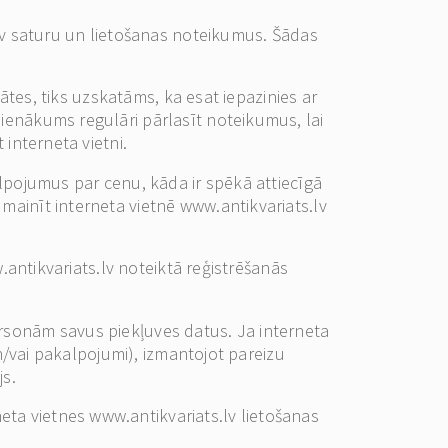
s.lv saturu un lietošanas noteikumus. Šādas
tātes, tiks uzskatāms, ka esat iepazinies ar
pienākums regulāri pārlasīt noteikumus, lai
 interneta vietni.
kalpojumus par cenu, kāda ir spēkā attiecīgā
 mainīt interneta vietnē www.antikvariats.lv
w.antikvariats.lv noteiktā reģistrēšanās
ersonām savus piekļuves datus. Ja interneta
 un/vai pakalpojumi), izmantojot pareizu
js.
eta vietnes www.antikvariats.lv lietošanas