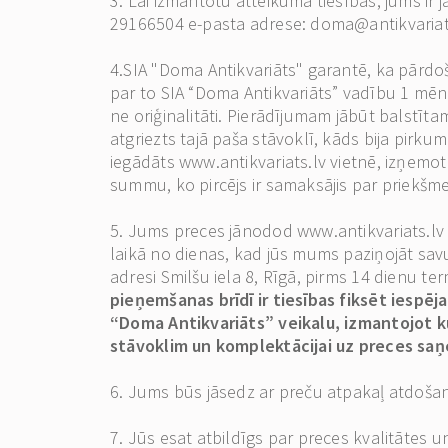
3. Lai izmantotu atteikuma tiesības, jums ir 
29166504 e-pasta adrese:
doma@antikvariat
4.SIA "Doma Antikvariāts" garantē, ka pārdoša
par to SIA “Doma Antikvariāts” vadību 1 mēn
ne oriģinalitāti. Pierādījumam jābūt balstīt
atgriezts tajā paša stāvoklī, kāds bija pirku
iegādāts www.antikvariats.lv vietnē, izņemo
summu, ko pircējs ir samaksājis par priekšme
5. Jums preces jānodod www.antikvariats.lv 
laikā no dienas, kad jūs mums paziņojāt savu
adresi Smilšu iela 8, Rīgā, pirms 14 dienu t
pieņemšanas brīdī ir tiesības fiksēt iespē
“Doma Antikvariāts” veikalu, izmantojot k
stāvoklim un komplektācijai uz preces saņ
6. Jums būs jāsedz ar preču atpakaļ atdošanu
7. Jūs esat atbildīgs par preces kvalitātes