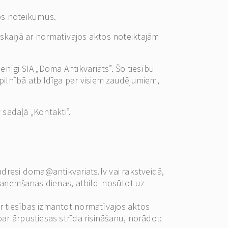
os noteikumus.
i saskaņā ar normatīvajos aktos noteiktajām
ienīgi SIA „Doma Antikvariāts”. Šo tiesību
pilnībā atbildīga par visiem zaudējumiem,
 sadaļā „Kontakti”.
adresi
doma@antikvariats.lv
vai rakstveidā,
 saņemšanas dienas, atbildi nosūtot uz
r tiesības izmantot normatīvajos aktos
ar ārpustiesas strīda risināšanu, norādot: