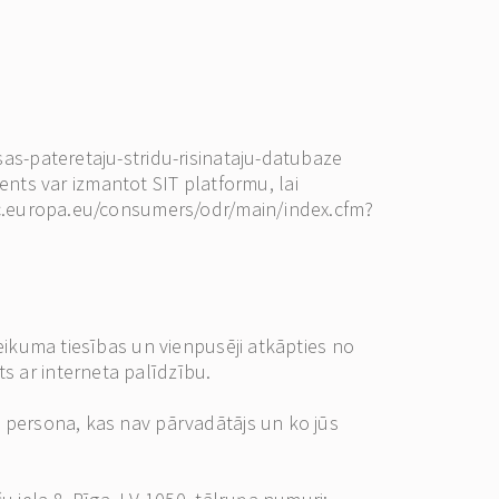
sas-pateretaju-stridu-risinataju-datubaze
lients var izmantot SIT platformu, lai
//ec.europa.eu/consumers/odr/main/index.cfm?
teikuma tiesības un vienpusēji atkāpties no
s ar interneta palīdzību.
ā persona, kas nav pārvadātājs un ko jūs