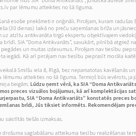
jāinformē mūs SIA “Doma Antikvariāts”, juridiskā adrese Smilš
s.lv
par lēmumu atteikties no šā līguma.
nā esošie priekšmeti ir oriģināli. Pircējam, kuram radušas š
eša (30 dienas) laikā no preču saņemšanas brīža un jāsnie
am uz atzītu antikvariāta tirgū ekspertu objektīvajiem viedo
ma brīdī. SIA “Doma Antikvariāts”, savukārt, pilnībā atgrie
t piegādes un muitas izdevumus. Pircējam nav tiesību piepra
ta iegādi. Kā arī pircējam nav tiesību pieprasīt morāla kai
veikalā Smilšu iela 8, Rīgā, bez nepamatotas kavēšanās un
 lēmumu atteikties no šā līguma. Termiņš būs ievērots, ja j
ermiņa beigām.
Lūdzu ņemt vērā, ka SIA “Doma Antikvariāts
jamos preces vizuālos bojājumus, kā arī komplektācijas sa
urjerpastu, SIA “Doma Antikvariāts” konstatēs preces bo
emšanas brīdi, Jūs tiksiet informēts. Rekomendējam prece
 saistītās tiešās izmaksas.
 un drošuma saglabāšanu atteikuma tiesību realizēšanas ter