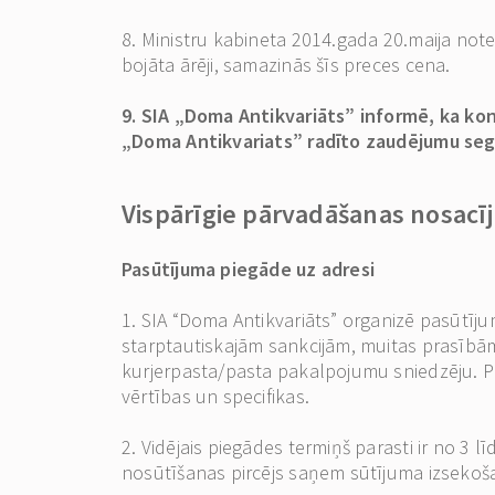
8. Ministru kabineta 2014.gada 20.maija note
bojāta ārēji, samazinās šīs preces cena.
9. SIA „Doma Antikvariāts” informē, ka kon
„Doma Antikvariats” radīto zaudējumu segš
Vispārīgie pārvadāšanas nosacī
Pasūtījuma piegāde uz adresi
1. SIA “Doma Antikvariāts” organizē pasūtīj
starptautiskajām sankcijām, muitas prasībām
kurjerpasta/pasta pakalpojumu sniedzēju. Pie
vērtības un specifikas.
2. Vidējais piegādes termiņš parasti ir no 3
nosūtīšanas pircējs saņem sūtījuma izsekoša