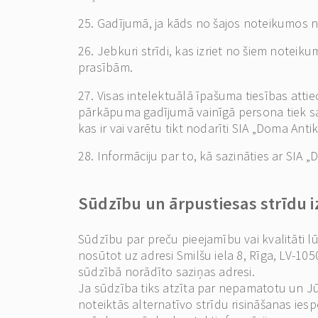
25. Gadījumā, ja kāds no šajos noteikumos 
26. Jebkuri strīdi, kas izriet no šiem noteiku
prasībām.
27. Visas intelektuālā īpašuma tiesības attiec
pārkāpuma gadījumā vainīgā persona tiek sau
kas ir vai varētu tikt nodarīti SIA „Doma Ant
28. Informāciju par to, kā sazināties ar SIA „
Sūdzību un ārpustiesas strīdu i
Sūdzību par preču pieejamību vai kvalitāti l
nosūtot uz adresi Smilšu iela 8, Rīga, LV-10
sūdzībā norādīto saziņas adresi.
Ja sūdzība tiks atzīta par nepamatotu un Jū
noteiktās alternatīvo strīdu risināšanas ies