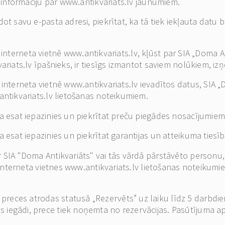
t informāciju par www.antikvariats.lv jaunumiem.
ot savu e-pasta adresi, piekrītat, ka tā tiek iekļauta datu b
dīti interneta vietnē www.antikvariats.lv, kļūst par SIA „Dom
ariats.lv īpašnieks, ir tiesīgs izmantot saviem nolūkiem, i
 interneta vietnē www.antikvariats.lv ievadītos datus, SIA 
antikvariats.lv lietošanas noteikumiem.
a esat iepazinies un piekrītat preču piegādes nosacījumiem
a esat iepazinies un piekrītat garantijas un atteikuma ties
SIA "Doma Antikvariāts" vai tās vārdā pārstāvēto personu, te
r interneta vietnes www.antikvariats.lv lietošanas noteikum
reces atrodas statusā „Rezervēts” uz laiku līdz 5 darbdi
 iegādi, prece tiek noņemta no rezervācijas. Pasūtījuma a