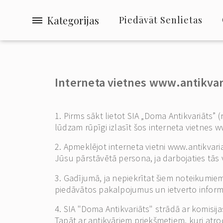
Kategorijas
Piedāvāt Senlietas
Interneta vietnes www.antikvari
1. Pirms sākt lietot SIA „Doma Antikvariāts” (
lūdzam rūpīgi izlasīt šos interneta vietnes 
2. Apmeklējot interneta vietni www.antikvari
Jūsu pārstāvētā persona, ja darbojaties tās 
3. Gadījumā, ja nepiekrītat šiem noteikumiem
piedāvātos pakalpojumus un ietverto inform
4. SIA "Doma Antikvariāts" strādā ar komisija
Tapāt ar antikvāriem priekšmetiem, kuri atr