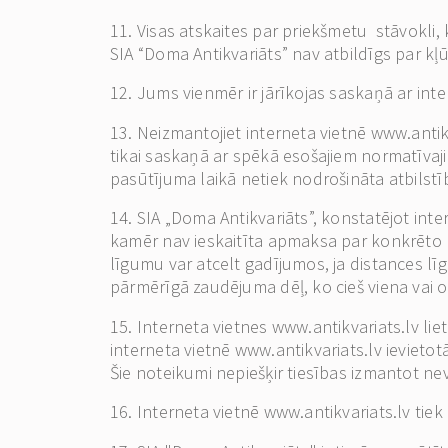
11. Visas atskaites par priekšmetu stāvokli, 
SIA “Doma Antikvariāts” nav atbildīgs par k
12. Jums vienmēr ir jārīkojas saskaņā ar int
13. Neizmantojiet interneta vietnē www.antik
tikai saskaņā ar spēkā esošajiem normatīvaji
pasūtījuma laikā netiek nodrošināta atbilstī
14. SIA „Doma Antikvariāts”, konstatējot inte
kamēr nav ieskaitīta apmaksa par konkrēto pr
līgumu var atcelt gadījumos, ja distances līg
pārmērīgā zaudējuma dēļ, ko cieš viena vai
15. Interneta vietnes www.antikvariats.lv lie
interneta vietnē www.antikvariats.lv ievietotā
Šie noteikumi nepiešķir tiesības izmantot ne
16. Interneta vietnē www.antikvariats.lv tiek