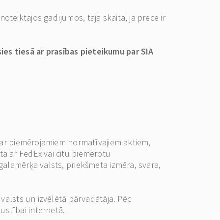
teiktajos gadījumos, tajā skaitā, ja prece ir
es tiesā ar prasības pieteikumu par SIA
ā ar piemērojamiem normatīvajiem aktiem,
a ar FedEx vai citu piemērotu
galamērķa valsts, priekšmeta izmēra, svara,
 valsts un izvēlētā pārvadātāja. Pēc
stībai internetā.