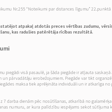
ikumu Nr.255 “Noteikumi par distances līgumu” 22.punktā no
statējot atpakaļ atdotās preces vērtības zudumu, vērsīsi
anu, kas radušies patērētāja rīcības rezultātā.
jumi
umu piegādi visā pasaulē, ja šāda piegāde ir atļauta saskaņ
 un pārvadātāju ierobežojumiem. Piegāde var tikt organizēt
gādes maksa tiek aprēķināta individuāli un ir atkarīga no 
 līdz 7 darba dienām pēc nosūtīšanas, atkarībā no galamērķa
nas numuru, ar kura palīdzību iespējams sekot sūtījuma ku