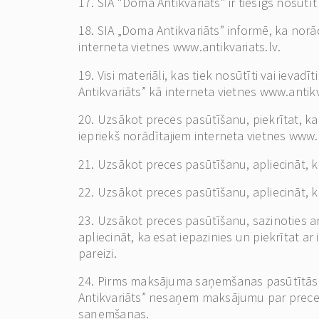
17. SIA "Doma Antikvariāts" ir tiesīgs nosūtī
18. SIA „Doma Antikvariāts” informē, ka norād
interneta vietnes www.antikvariats.lv.
19. Visi materiāli, kas tiek nosūtīti vai ieva
Antikvariāts” kā interneta vietnes www.antikv
20. Uzsākot preces pasūtīšanu, piekrītat, ka
iepriekš norādītajiem interneta vietnes www.
21. Uzsākot preces pasūtīšanu, apliecināt, k
22. Uzsākot preces pasūtīšanu, apliecināt, k
23. Uzsākot preces pasūtīšanu, sazinoties ar 
apliecināt, ka esat iepazinies un piekrītat a
pareizi.
24. Pirms maksājuma saņemšanas pasūtītās p
Antikvariāts” nesaņem maksājumu par preces
saņemšanas.