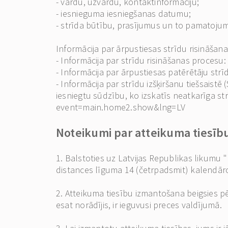
- vārdu, uzvārdu, kontaktinformāciju;
- iesnieguma iesniegšanas datumu;
- strīda būtību, prasījumus un to pamatoju
Informācija par ārpustiesas strīdu risināšana
- Informācija par strīdu risināšanas procesu
- Informācija par ārpustiesas patērētāju str
- Informācija par strīdu izšķiršanu tiešsaistē 
iesniegtu sūdzību, ko izskatīs neatkarīga s
event=main.home2.show&lng=LV
Noteikumi par atteikuma tiesī
1. Balstoties uz Latvijas Republikas likumu "
distances līguma 14 (četrpadsmit) kalendāro 
2. Atteikuma tiesību izmantošana beigsies pē
esat norādījis, ir ieguvusi preces valdījumā.