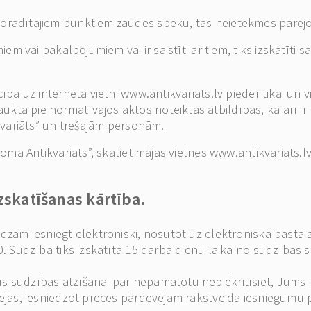
norādītajiem punktiem zaudēs spēku, tas neietekmēs pārēj
miem vai pakalpojumiem vai ir saistīti ar tiem, tiks izskatīt
ībā uz interneta vietni www.antikvariats.lv pieder tikai un v
kta pie normatīvajos aktos noteiktās atbildības, kā arī ir 
ikvariāts” un trešajām personām.
Doma Antikvariāts”, skatiet mājas vietnes www.antikvariats.lv
zskatīšanas kārtība.
ūdzam iesniegt elektroniski, nosūtot uz elektroniskā pasta 
50. Sūdzība tiks izskatīta 15 darba dienu laikā no sūdzības
s sūdzības atzīšanai par nepamatotu nepiekritīsiet, Jums i
pējas, iesniedzot preces pārdevējam rakstveida iesniegumu p