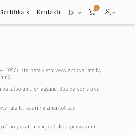
0
Lv
Sertifikāts
Kontakti
LV- 1050) interneta vietni www.antikvariats.lv,
kumi).
 un pakalpojumu sniegšanu, Jūs personiski vai
ariats.lv, kā arī neizmantot tajā
āciju) no privātām vai juridiskām personām).