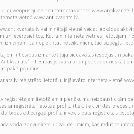
ā brīdī vienpusēji mainīt interneta vietnes www.antikvariat
terneta vietnē www.antikvariats.lv.
 www.antikvariats.lv vai minētajā vietnē veicat jebkādas aktivi
 un ievērosiet tos. Katram interneta vietnes lietotājam ir 
ām izmaiņām. Ja nepiekrītat noteikumiem, tad aizliegts lietot
otājiem ir tiesības izmantot tajā piedāvātās iespējas un pa
tikvariāts” ir tiesības jebkurā brīdī pēc saviem ieskaitiem
sas pakalpojumus.
riats.lv reģistrēto lietotāju, ir jāievēro interneta vietnē ww
.lv reģistrētajam lietotājam ir pienākums neizpaust citām p
as ar reģistrēta lietotāja profilu (t.sk. tiek pirktas preces
darbības attiecīgajā profilā ir veicis pats reģistrētais lietotā
bkāda veida izdevumiem un zaudējumiem, kas radušies intern