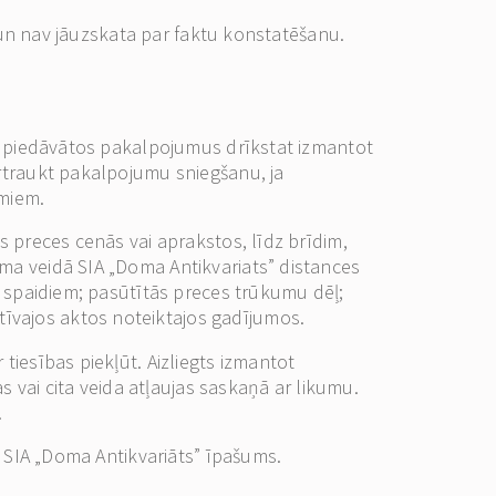
i un nav jāuzskata par faktu konstatēšanu.
tnē piedāvātos pakalpojumus drīkstat izmantot
ārtraukt pakalpojumu sniegšanu, ja
umiem.
s preces cenās vai aprakstos, līdz brīdim,
uma veidā SIA „Doma Antikvariats” distances
ar spaidiem; pasūtītās preces trūkumu dēļ;
tīvajos aktos noteiktajos gadījumos.
tiesības piekļūt. Aizliegts izmantot
as vai cita veida atļaujas saskaņā ar likumu.
.
ir SIA „Doma Antikvariāts” īpašums.