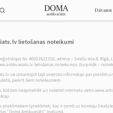
Dāvanu 
ats.lv lietošanas noteikumi
reģistrācijas Nr. 40003623316, adrese – Smilšu iela 8, Rīgā, 
www.antikvariats.lv lietošanas noteikumus (turpmāk – notei
ats.lv vai izmantojot tajā izvietoto informāciju par precēm
vārdā, piekrīt šiem noteikumiem.
, lūdzam neapmeklēt un nelietot interneta vietni www.antikv
āciju.
s priekšmetiem (priekšmeti, kas ir ņemti uz komisiju (realiz
odas "Doma Antikvariāts" īpašumā.