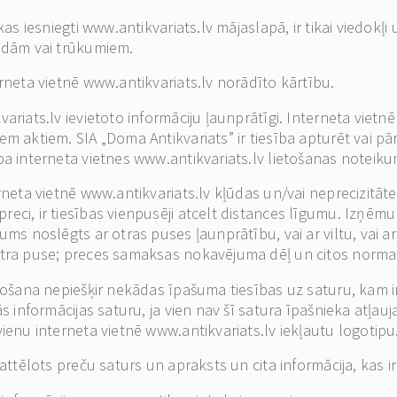
kas iesniegti www.antikvariats.lv mājaslapā, ir tikai viedokļ
ļūdām vai trūkumiem.
erneta vietnē www.antikvariats.lv norādīto kārtību.
variats.lv ievietoto informāciju ļaunprātīgi. Interneta vie
em aktiem. SIA „Doma Antikvariats” ir tiesība apturēt vai p
ba interneta vietnes www.antikvariats.lv lietošanas noteik
rneta vietnē www.antikvariats.lv kļūdas un/vai neprecizitāte
eci, ir tiesības vienpusēji atcelt distances līgumu. Izņēm
ums noslēgts ar otras puses ļaunprātību, vai ar viltu, vai 
 otra puse; preces samaksas nokavējuma dēļ un citos norma
tošana nepiešķir nekādas īpašuma tiesības uz saturu, kam ir 
s informācijas saturu, ja vien nav šī satura īpašnieka atļauj
vienu interneta vietnē www.antikvariats.lv iekļautu logotipu
 attēlots preču saturs un apraksts un cita informācija, kas 