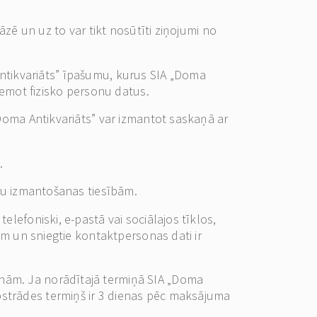
āzē un uz to var tikt nosūtīti ziņojumi no
a Antikvariāts” īpašumu, kurus SIA „Doma
zņemot fizisko personu datus.
„Doma Antikvariāts” var izmantot saskaņā ar
.
ību izmantošanas tiesībām.
lefoniski, e-pastā vai sociālajos tīklos,
iem un sniegtie kontaktpersonas dati ir
enām. Ja norādītajā termiņā SIA „Doma
pstrādes termiņš ir 3 dienas pēc maksājuma