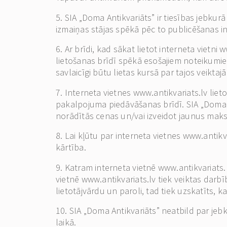
5. SIA „Doma Antikvariāts” ir tiesības jebkur
izmaiņas stājas spēkā pēc to publicēšanas in
6. Ar brīdi, kad sākat lietot interneta vietni
lietošanas brīdī spēkā esošajiem noteikumiem
savlaicīgi būtu lietas kursā par tajos veiktaj
7. Interneta vietnes www.antikvariats.lv liet
pakalpojuma piedāvāšanas brīdī. SIA „Doma An
norādītās cenas un/vai izveidot jaunus mak
8. Lai kļūtu par interneta vietnes www.antikva
kārtība.
9. Katram interneta vietnē www.antikvariats
vietnē www.antikvariats.lv tiek veiktas darbīb
lietotājvārdu un paroli, tad tiek uzskatīts, ka 
10. SIA „Doma Antikvariāts” neatbild par je
laikā.