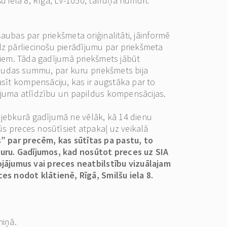
u iela 8, Rīga, LV-1050, tālruņa numuri:
aubas par priekšmeta oriģinalitāti, jāinformē
dz pārliecinošu pierādījumu par priekšmeta
kļiem. Tāda gadījumā priekšmets jābūt
ž naudas summu, par kuru priekšmets bija
sīt kompensāciju, kas ir augstāka par to
tējuma atlīdzību un papildus kompensācijas.
 jebkurā gadījumā ne vēlāk, kā 14 dienu
ūs preces nosūtīsiet atpakaļ uz veikalā
” par precēm, kas sūtītas pa pastu, to
turu. Gadījumos, kad nosūtot preces uz SIA
jājumus vai preces neatbilstību vizuālajam
s nodot klātienē, Rīgā, Smilšu iela 8.
miņā.