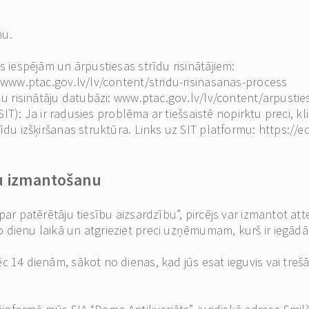
mu.
s iespējām un ārpustiesas strīdu risinātājiem:
: www.ptac.gov.lv/lv/content/stridu-risinasanas-process
īdu risinātāju datubāzi: www.ptac.gov.lv/lv/content/arpustie
(SIT): Ja ir radusies problēma ar tiešsaistē nopirktu preci, k
trīdu izšķiršanas struktūra. Links uz SIT platformu: https:
bu izmantošanu
par patērētāju tiesību aizsardzību”, pircējs var izmantot at
dienu laikā un atgrieziet preci uzņēmumam, kurš ir iegādāt
c 14 dienām, sākot no dienas, kad jūs esat ieguvis vai treš