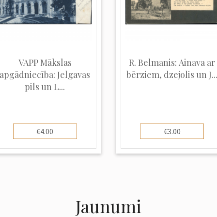
VAPP Mākslas
R. Belmanis: Ainava ar
apgādniecība: Jelgavas
bērziem, dzejolis un J..
pils un L...
€4.00
€3.00
Jaunumi