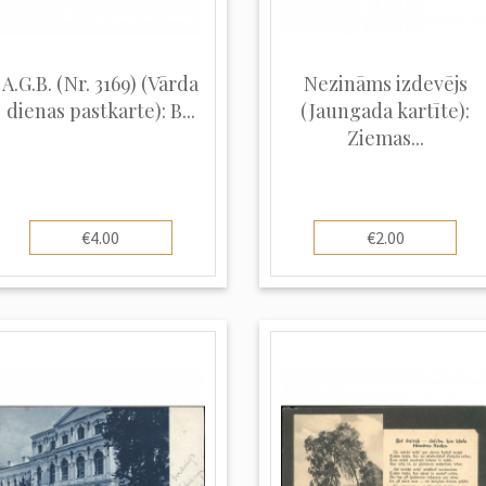
A.G.B. (Nr. 3169) (Vārda
Nezināms izdevējs
dienas pastkarte): B...
(Jaungada kartīte):
Ziemas...
€4.00
€2.00