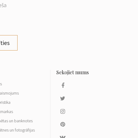
eša
ties
ls
aismojums
ristika
tmarkas
ētas un banknotes
ātnes un fotogrāfijas