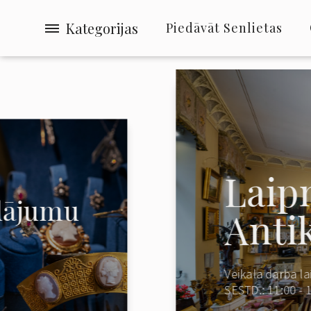
Kategorijas
Piedāvāt Senlietas
Laip
ādājumu
Anti
Veikala darba lai
SESTD.: 11:00 - 