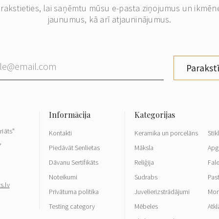
erakstieties, lai saņēmtu mūsu e-pasta ziņojumus un ikmēn
jaunumus, kā arī atjauninājumus.
Parakstī
riāts"
Kontakti
Keramika un porcelāns
Stik
,
Piedāvāt Senlietas
Māksla
Apg
Dāvanu Sertifikāts
Reliģija
Fale
Noteikumi
Sudrabs
Pas
s.lv
Privātuma politika
Juvelierizstrādājumi
Mon
Testing category
Mēbeles
Atkl