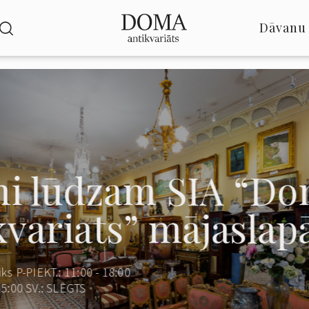
Dāvanu 
ni lūdzam SIA “D
kvariats” mājaslap
ks P-PIEKT.: 11:00 - 18:00
15:00 SV.: SLĒGTS