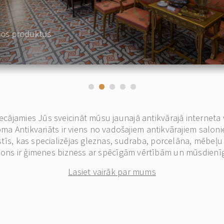
nos produktus
ecājamies Jūs sveicināt mūsu jaunajā antikvārajā interneta 
ma Antikvariāts ir viens no vadošajiem antikvārajiem salon
lstīs, kas specializējas gleznas, sudraba, porcelāna, mēbeļ
ons ir ģimenes bizness ar spēcīgām vērtībām un mūsdienīg
Lasiet vairāk par mums