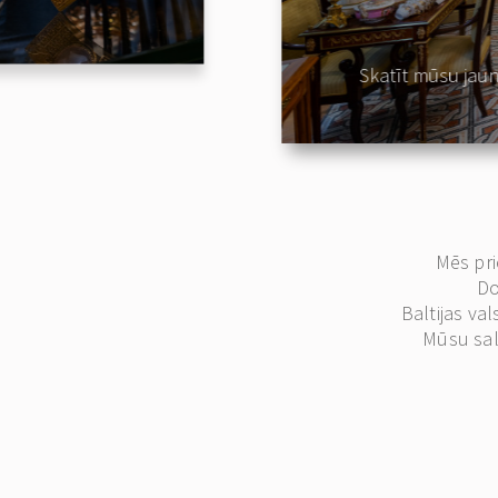
Skatīt mūsu jau
Mēs pri
Do
Baltijas va
Mūsu sal