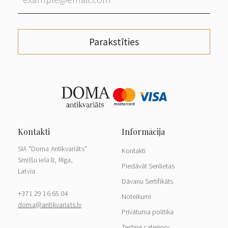
Parakstīties
SIA "Doma Antikvariāts"
Kontakti
Smilšu iela 8, Rīga,
Piedāvāt Senlietas
Latvia
Dāvanu Sertifikāts
+371 29 16 65 04
Noteikumi
doma@antikvariats.lv
Privātuma politika
Testing category