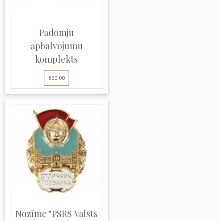
Padomju
apbalvojumu
komplekts
€60.00
Nozīme "PSRS Valsts