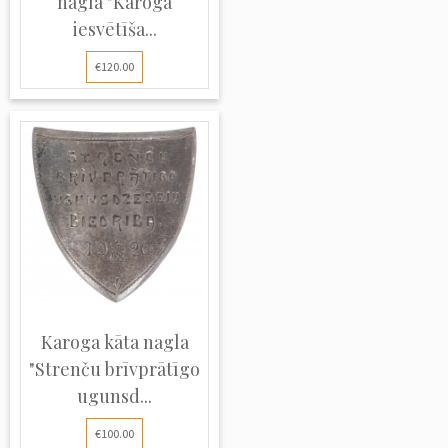
nagla "Karoga
iesvētīša...
€120.00
Karoga kāta nagla
"Strenču brīvprātīgo
ugunsd...
€100.00