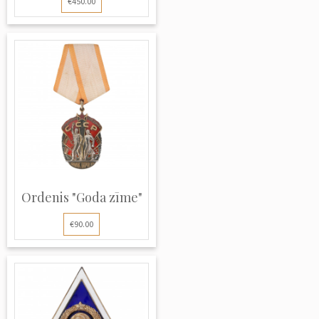
€450.00
Ordenis "Goda zīme"
€90.00