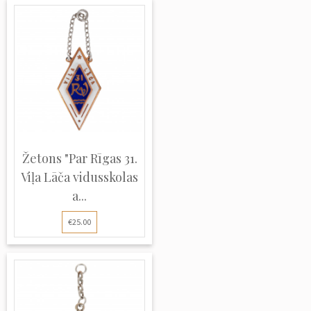
Žetons "Par Rīgas 31.
Viļa Lāča vidusskolas
a...
€25.00