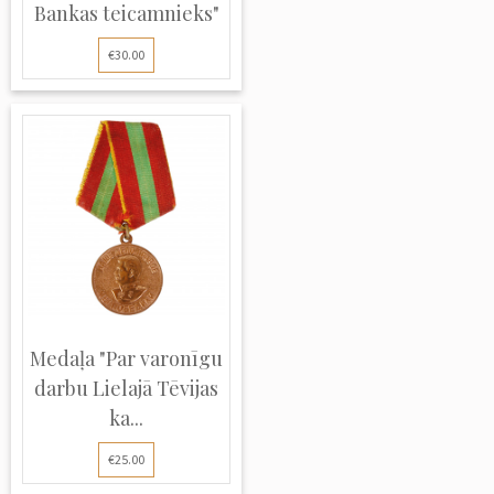
Bankas teicamnieks"
€30.00
Medaļa "Par varonīgu
darbu Lielajā Tēvijas
ka...
€25.00