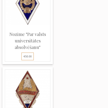
Nozīme "Par valsts
universitātes
absolvēšanu"
€50.00