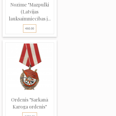
Nozīme "Mazpulki
(Latvijas
lauksaimniecības j...
€60.00
Ordenis "Sarkanā
Karoga ordenis"