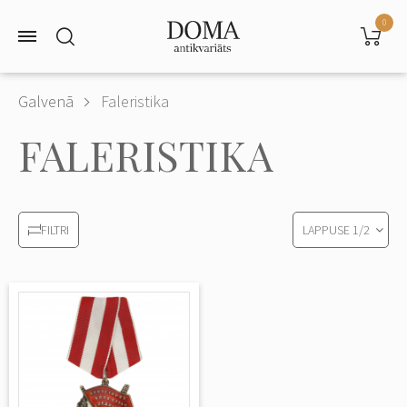
0
Galvenā
Faleristika
FALERISTIKA
LAPPUSE
1
/
2