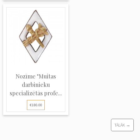
Nozīme "Muitas
darbinieku
specializētās profe...
€180.00
TĀLĀK →