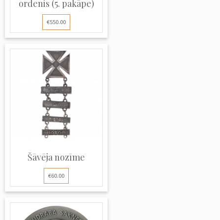
ordenis (5. pakāpe)
€550.00
Šāvēja nozīme
€60.00