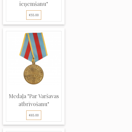
ieņemšanu"
€55.00
Medaļa "Par Varšavas
atbrīvošanu"
€65.00