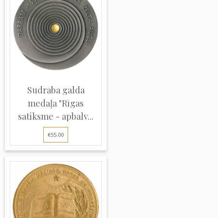
Sudraba galda
medaļa "Rīgas
satiksme - apbalv...
€55.00