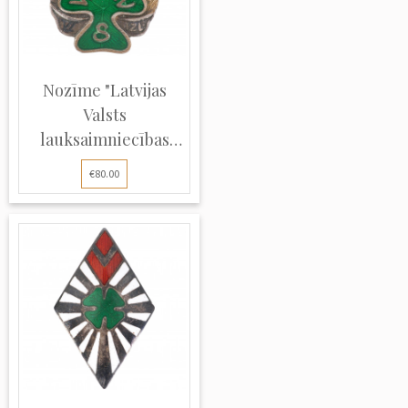
Nozīme "Latvijas
Valsts
lauksaimniecības
vidu...
€80.00