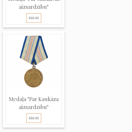
aizsardzību"
€60.00
Medaļa "Par Kaukāza
aizsardzību"
€60.00