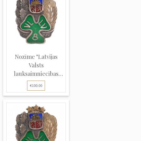
Nozīme "Latvijas
Valsts
lauksaimniecības
vidu...
€100.00