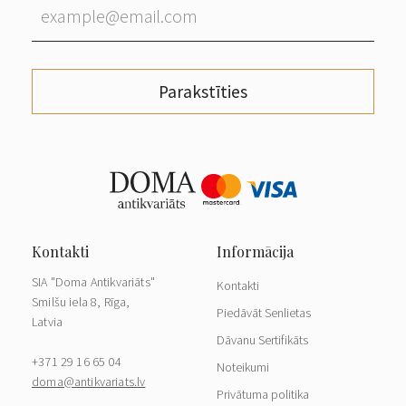
Parakstīties
SIA "Doma Antikvariāts"
Kontakti
Smilšu iela 8, Rīga,
Piedāvāt Senlietas
Latvia
Dāvanu Sertifikāts
+371 29 16 65 04
Noteikumi
doma@antikvariats.lv
Privātuma politika