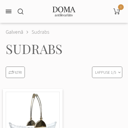
0
Galvenā
Sudrabs
SUDRABS
LAPPUSE
1
/
5