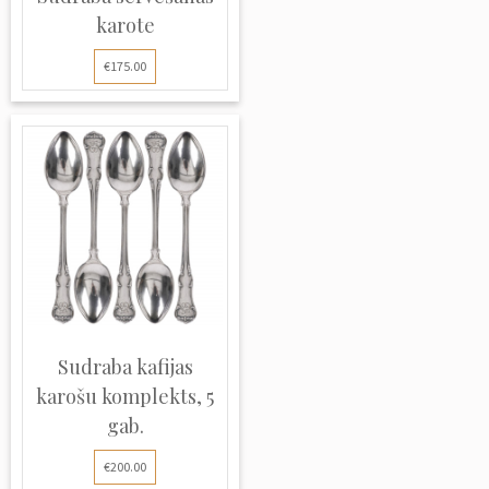
karote
€175.00
Sudraba kafijas
karošu komplekts, 5
gab.
€200.00