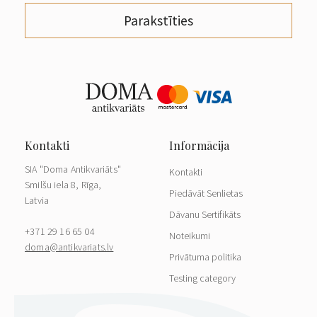
Parakstīties
SIA "Doma Antikvariāts"
Kontakti
Smilšu iela 8, Rīga,
Piedāvāt Senlietas
Latvia
Dāvanu Sertifikāts
+371 29 16 65 04
Noteikumi
doma@antikvariats.lv
Privātuma politika
Testing category