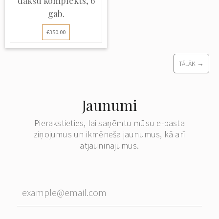
dakšu komplekts, 6
gab.
€350.00
TĀLĀK →
Jaunumi
Pierakstieties, lai saņēmtu mūsu e-pasta
ziņojumus un ikmēneša jaunumus, kā arī
atjauninājumus.