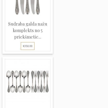
Sudraba galda nažu
komplekts no 5
priekšmetie...
€350.00