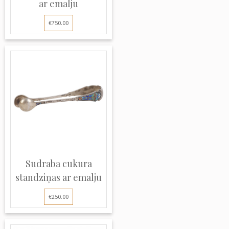
ar emalju
€750.00
Sudraba cukura
standziņas ar emalju
€250.00