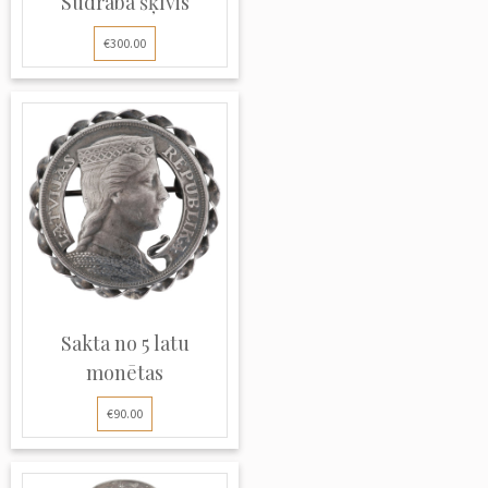
Sudraba šķīvis
€300.00
Sakta no 5 latu
monētas
€90.00