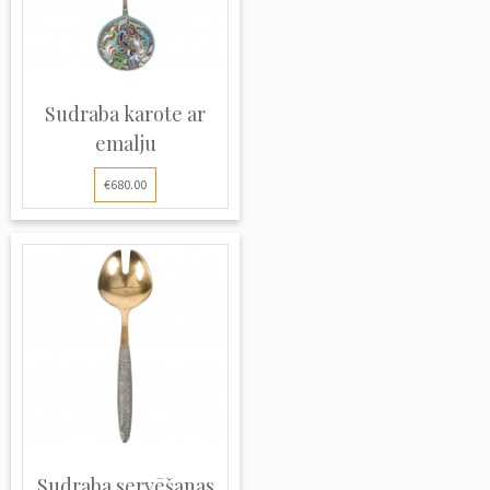
Sudraba karote ar
emalju
€680.00
Sudraba servēšanas