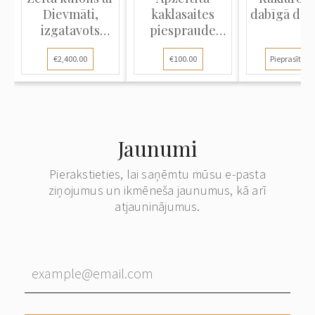
Dievmāti,
kaklasaites
dabīgā dzi
izgatavots
piespraude
vitrāžas...
"S.T. DuPont...
€2,400.00
€100.00
Pieprasīt ce
Jaunumi
Pierakstieties, lai saņēmtu mūsu e-pasta
ziņojumus un ikmēneša jaunumus, kā arī
atjauninājumus.