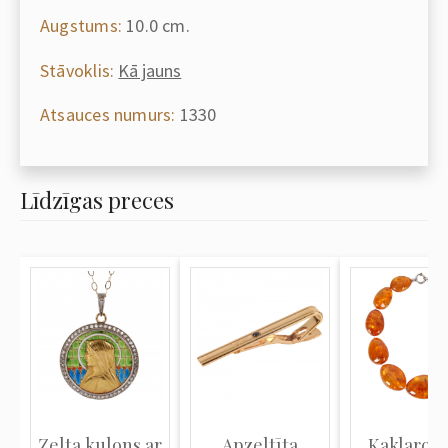
Augstums:
10.0 cm.
Stāvoklis:
Kā jauns
Atsauces numurs:
1330
Līdzīgas preces
Zelta kulons ar
Apzeltīta
Kaklarota