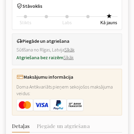
Stāvoklis
Slikts
Labs
Kā jauns
Piegāde un atgriešana
Sūtīšana no Rīgas, Latvija
Sīkāk
Atgriešana bez raizēm
Sīkāk
Maksājumu informācija
Doma Antikvariāts pieņem sekojošos maksājuma
veidus:
Detaļas
Piegāde un atgriešana