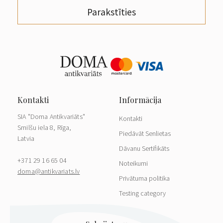
Parakstīties
SIA "Doma Antikvariāts"
Kontakti
Smilšu iela 8, Rīga,
Piedāvāt Senlietas
Latvia
Dāvanu Sertifikāts
+371 29 16 65 04
Noteikumi
doma@antikvariats.lv
Privātuma politika
Testing category