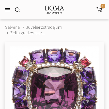
0
Galvenā
Juvelierizstrādājumi
Zelta gredzens ar...