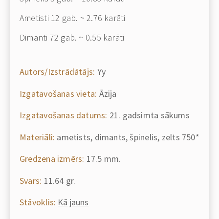
Ametisti
12 gab. ~ 2.76 karāti
Dimanti 72 gab. ~ 0.55 karāti
Autors/Izstrādātājs:
Yy
Izgatavošanas vieta:
Āzija
Izgatavošanas datums:
21. gadsimta sākums
Materiāli:
ametists, dimants, špinelis, zelts 750*
Gredzena izmērs:
17.5 mm.
Svars:
11.64 gr.
Stāvoklis:
Kā jauns