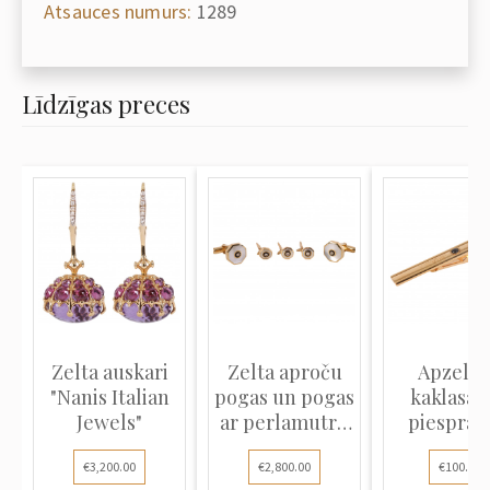
Atsauces numurs:
1289
Līdzīgas preces
Zelta auskari
Zelta aproču
Apzeltī
"Nanis Italian
pogas un pogas
kaklasai
Jewels"
ar perlamutru
piespra
un...
"S.T. DuPon
€3,200.00
€2,800.00
€100.00