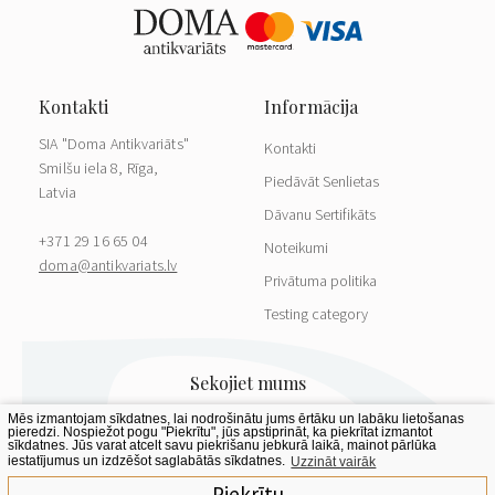
SIA "Doma Antikvariāts"
Kontakti
Smilšu iela 8, Rīga,
Piedāvāt Senlietas
Latvia
Dāvanu Sertifikāts
+371 29 16 65 04
Noteikumi
doma@antikvariats.lv
Privātuma politika
Testing category
Mēs izmantojam sīkdatnes, lai nodrošinātu jums ērtāku un labāku lietošanas
pieredzi. Nospiežot pogu "Piekrītu", jūs apstiprināt, ka piekrītat izmantot
sīkdatnes. Jūs varat atcelt savu piekrišanu jebkurā laikā, mainot pārlūka
iestatījumus un izdzēšot saglabātās sīkdatnes.
Uzzināt vairāk
Piekrītu