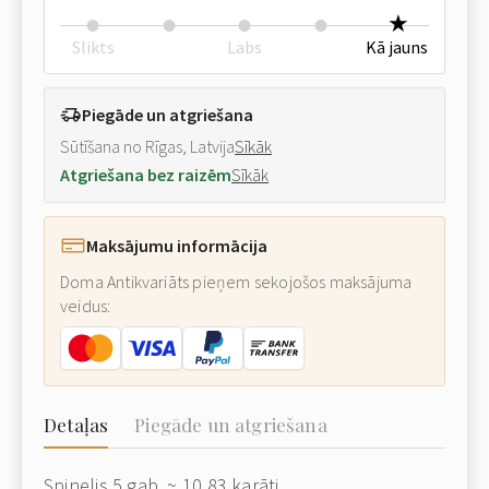
Slikts
Labs
Kā jauns
Piegāde un atgriešana
Sūtīšana no Rīgas, Latvija
Sīkāk
Atgriešana bez raizēm
Sīkāk
Maksājumu informācija
Doma Antikvariāts pieņem sekojošos maksājuma
veidus:
Detaļas
Piegāde un atgriešana
Spinelis
5 gab. ~ 10.83 karāti