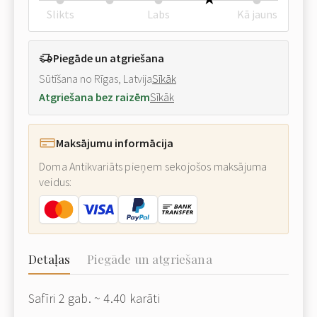
Slikts
Labs
Kā jauns
Piegāde un atgriešana
Sūtīšana no Rīgas, Latvija
Sīkāk
Atgriešana bez raizēm
Sīkāk
Maksājumu informācija
Doma Antikvariāts pieņem sekojošos maksājuma
veidus:
Detaļas
Piegāde un atgriešana
Safīri 2 gab. ~ 4.40 karāti