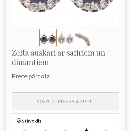
Zelta auskari ar safīriem un
dimantiem
Prece pārdota
NOSŪTĪT PIEPRASĪJUMU
Stāvoklis