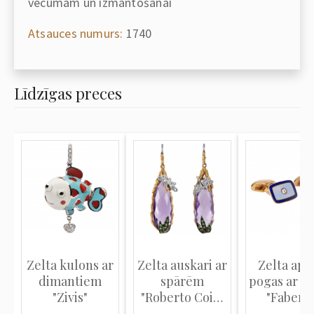
vecumam un izmantošanai
Atsauces numurs:
1740
Līdzīgas preces
Zelta kulons ar
Zelta auskari ar
Zelta apr
dimantiem
spārēm
pogas ar e
"Zivis"
"Roberto Coin,
"Faberg
Garden...