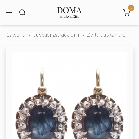
0
Galvenā
Juvelierizstrādājumi
Zelta auskari ar...