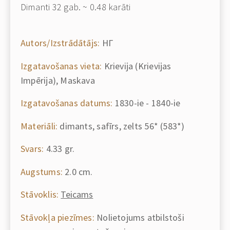
Dimanti 32 gab. ~ 0.48 karāti
Autors/Izstrādātājs:
НГ
Izgatavošanas vieta:
Krievija (Krievijas
Impērija), Maskava
Izgatavošanas datums:
1830-ie - 1840-ie
Materiāli:
dimants, safīrs, zelts 56* (583*)
Svars:
4.33 gr.
Augstums:
2.0 cm.
Stāvoklis:
Teicams
Stāvokļa piezīmes:
Nolietojums atbilstoši