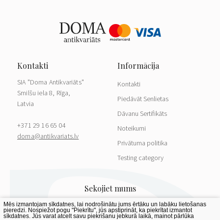
SIA "Doma Antikvariāts"
Kontakti
Smilšu iela 8, Rīga,
Piedāvāt Senlietas
Latvia
Dāvanu Sertifikāts
+371 29 16 65 04
Noteikumi
doma@antikvariats.lv
Privātuma politika
Testing category
Mēs izmantojam sīkdatnes, lai nodrošinātu jums ērtāku un labāku lietošanas
pieredzi. Nospiežot pogu "Piekrītu", jūs apstiprināt, ka piekrītat izmantot
sīkdatnes. Jūs varat atcelt savu piekrišanu jebkurā laikā, mainot pārlūka