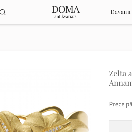
Dāvanu 
Zelta 
Annam
Prece p