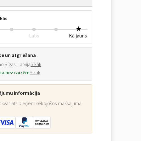
klis
Labs
Kā jauns
de un atgriešana
o Rīgas, Latvija
Sīkāk
na bez raizēm
Sīkāk
ājumu informācija
ikvariāts pieņem sekojošos maksājuma