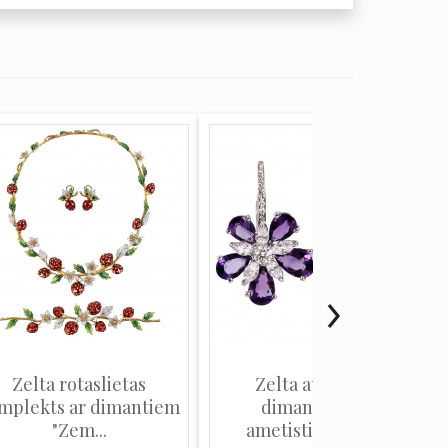
Zelta rotaslietas
Zelta auskari ar
mplekts ar dimantiem
dimantiem un
"Zem...
ametistiem "Luc...