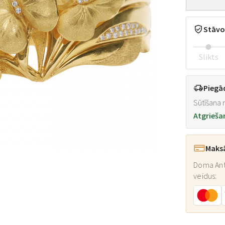
Stāvo
Slikts
Piegā
Sūtīšana n
Atgrieša
Maks
Doma Ant
veidus: