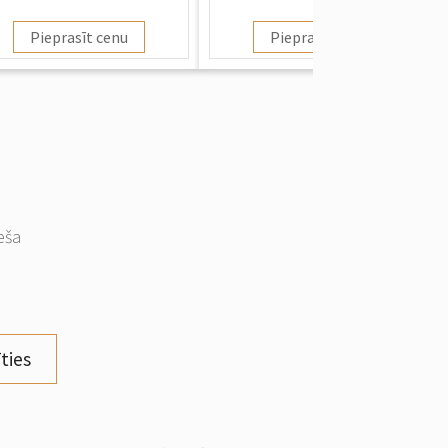
Pieprasīt cenu
Pieprasīt cenu
eša
ties