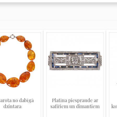
arota no dabīgā
Platīna piespraude ar
dzintara
safīriem un dimantiem
ko