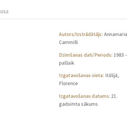
šana
Autors/Izstrādātājs:
Annamari
Cammilli
Dzimšanas dati/Periods:
1983 -
pašlaik
Izgatavošanas vieta:
Itālijā,
Florence
Izgatavošanas datums:
21.
gadsimta sākums