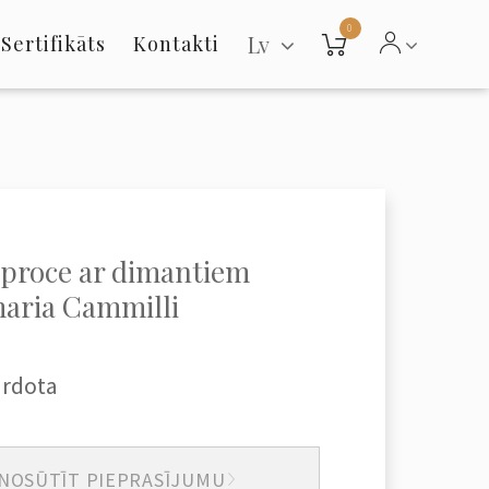
0
Lv
Sertifikāts
Kontakti
aproce ar dimantiem
aria Cammilli
ārdota
NOSŪTĪT PIEPRASĪJUMU