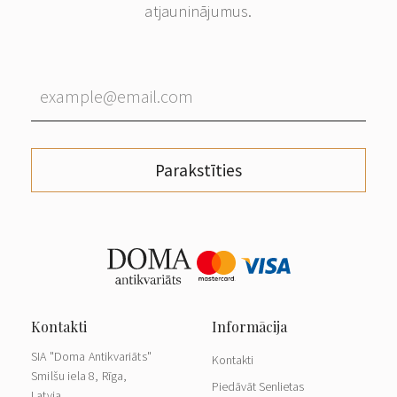
atjauninājumus.
Parakstīties
SIA "Doma Antikvariāts"
Kontakti
Smilšu iela 8, Rīga,
Piedāvāt Senlietas
Latvia