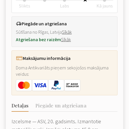
Slikts
Labs
Kā jauns
Piegāde un atgriešana
Sūtīšana no Rīgas, Latvija
Sīkāk
Atgriešana bez raizēm
Sīkāk
Maksājumu informācija
Doma Antikvariāts pieņem sekojošos maksājuma
veidus:
Detaļas
Piegāde un atgriešana
Izcelsme — ASV, 20. gadsimts. Izmantotie