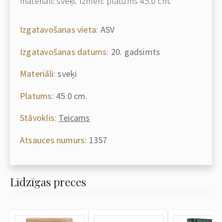
materiāli: sveķi. Izmēri: platums 45.0 cm.
Izgatavošanas vieta:
ASV
Izgatavošanas datums:
20. gadsimts
Materiāli:
sveķi
Platums:
45.0 cm.
Stāvoklis:
Teicams
Atsauces numurs:
1357
Līdzīgas preces