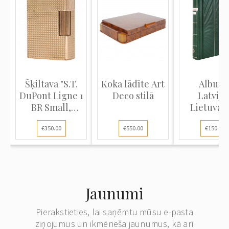
Šķiltava "S.T.
Koka lādīte Art
Album
DuPont Ligne 1
Deco stilā
Latvijas
BR Small,
Lietuvas
Gold...
Igaunij
€350.00
€550.00
€150.00
pastma..
Jaunumi
Pierakstieties, lai saņēmtu mūsu e-pasta
ziņojumus un ikmēneša jaunumus, kā arī