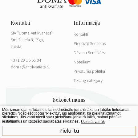
SIA "Doma Antikvariāts"
Kontakti
Smilšu iela 8, Rīga,
Piedāvāt Senlietas
Latvia
Dāvanu Sertifikāts
+371 29 16 65 04
Noteikumi
doma@antikvariats.lv
Privātuma politika
Testing category
Mēs izmantojam sīkdatnes, lai nodrošinātu jums ērtāku un labāku lietošanas
pieredzi. Nospiežot pogu "Piekrītu", jūs apstiprināt, ka piekrītat izmantot
sīkdatnes. Jūs varat atcelt savu piekrišanu jebkurā laikā, mainot pārlūka
iestatījumus un izdzēšot saglabātās sīkdatnes.
Uzzināt vairāk
Piekrītu