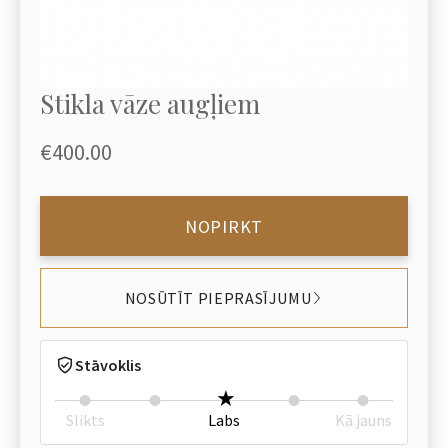
Stikla vāze augļiem
€400.00
NOPIRKT
NOSŪTĪT PIEPRASĪJUMU
Stāvoklis
Slikts
Labs
Kā jauns