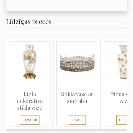
Līdzīgas preces
Lielā
Stikla vāze ar
Piena sti
dekoratīvā
sudrabu
vāze
stikla vāze
€1,900.00
€650.00
€150.00