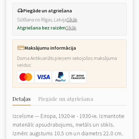
Piegāde un atgriešana
Sūtīšana no Rīgas, Latvija
Sīkāk
Atgriešana bez raizēm
Sīkāk
Maksājumu informācija
Doma Antikvariāts pieņem sekojošos maksājuma
veidus:
Detaļas
Piegāde un atgriešana
Izcelsme — Eiropa, 1920-ie - 1930-ie. Izmantotie
materiāli: apsudrabojums, metāls un stikls.
Izmēri: augstums 10.5 cm un diametrs 22.0 cm.