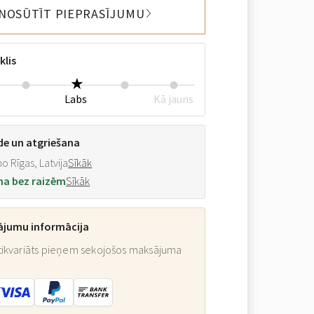
NOSŪTĪT PIEPRASĪJUMU
klis
Labs
Kā jauns
de un atgriešana
o Rīgas, Latvija
Sīkāk
na bez raizēm
Sīkāk
ājumu informācija
ikvariāts pieņem sekojošos maksājuma