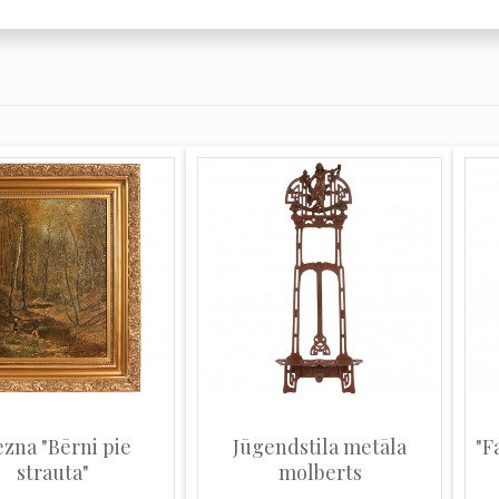
ezna "Bērni pie
Jūgendstila metāla
"F
strauta"
molberts