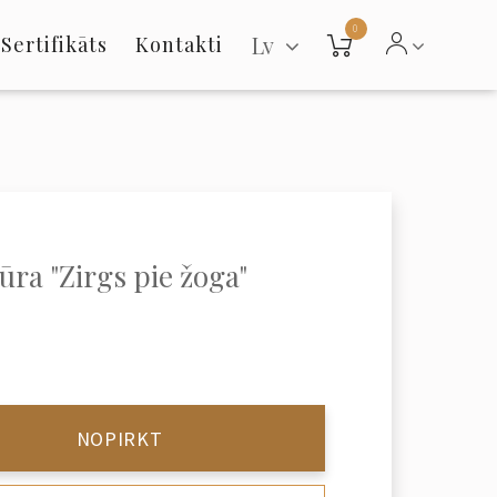
0
Lv
Sertifikāts
Kontakti
ūra "Zirgs pie žoga"
NOPIRKT