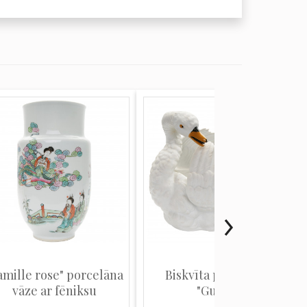
amille rose" porcelāna
Biskvīta puķu pods
vāze ar fēniksu
"Gulbis"