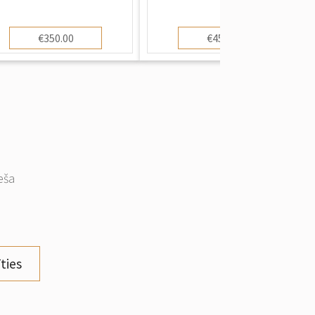
€350.00
€450.00
eša
ties