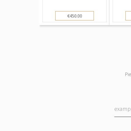
€450.00
Pi