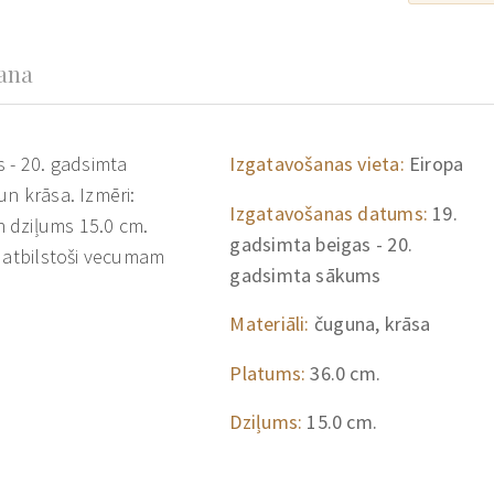
šana
 - 20. gadsimta
Izgatavošanas vieta:
Eiropa
n krāsa. Izmēri:
Izgatavošanas datums:
19.
 dziļums 15.0 cm.
gadsimta beigas - 20.
s atbilstoši vecumam
gadsimta sākums
Materiāli:
čuguna, krāsa
Platums:
36.0 cm.
Dziļums:
15.0 cm.