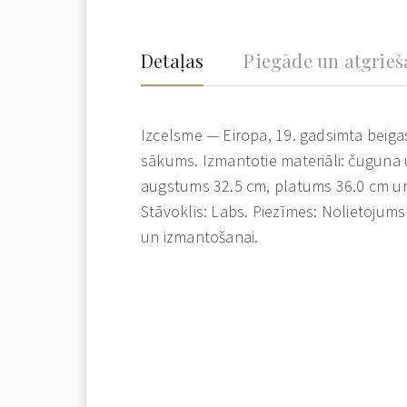
Detaļas
Piegāde un atgrie
Izcelsme — Eiropa, 19. gadsimta beigas
sākums. Izmantotie materiāli: čuguna u
augstums 32.5 cm, platums 36.0 cm un
Stāvoklis: Labs. Piezīmes: Nolietojum
un izmantošanai.