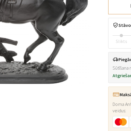
Stāvo
Slikts
Piegā
Sūtīšana n
Atgrieša
Maks
Doma Ant
veidus: