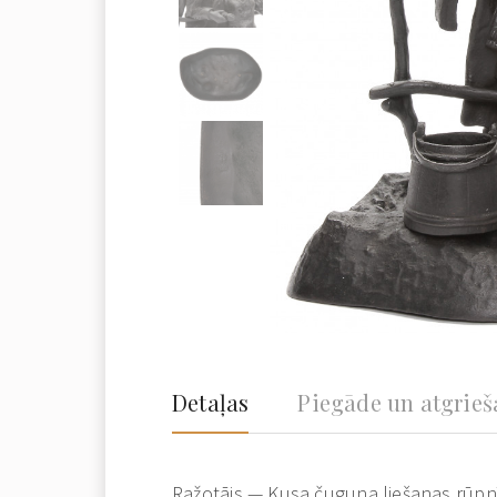
Detaļas
Piegāde un atgrie
Ražotājs — Kusa čuguna liešanas rūpn