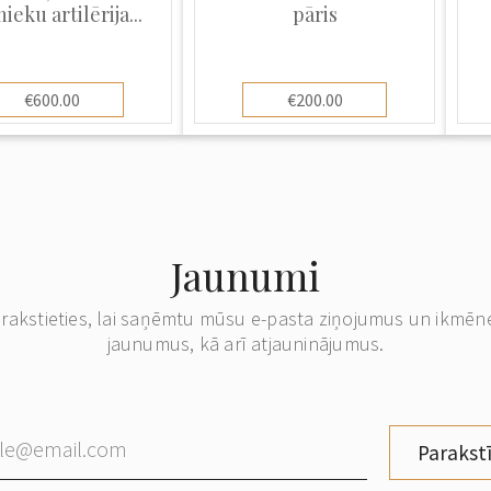
nieku artilērija...
pāris
€600.00
€200.00
Jaunumi
erakstieties, lai saņēmtu mūsu e-pasta ziņojumus un ikmēn
jaunumus, kā arī atjauninājumus.
Parakstī