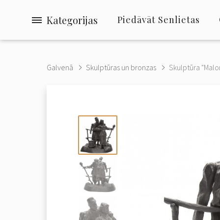
Kategorijas
Piedāvāt Senlietas
Galvenā
Skulptūras un bronzas
Skulptūra "Malor