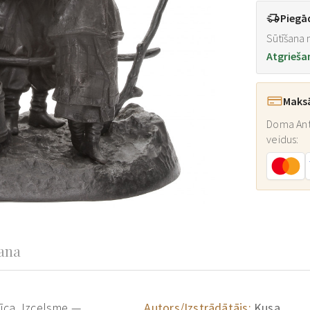
Piegā
Sūtīšana n
Atgrieša
Maks
Doma Ant
veidus:
šana
īca. Izcelsme —
Autors/Izstrādātājs:
Kusa