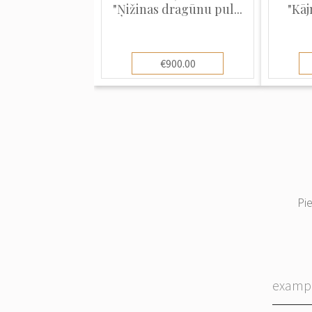
"Ņižinas dragūnu pul...
"Kāj
€900.00
Pi