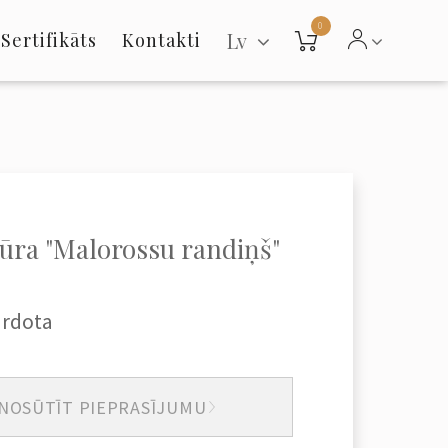
0
Lv
Sertifikāts
Kontakti
ūra "Malorossu randiņš"
ārdota
NOSŪTĪT PIEPRASĪJUMU