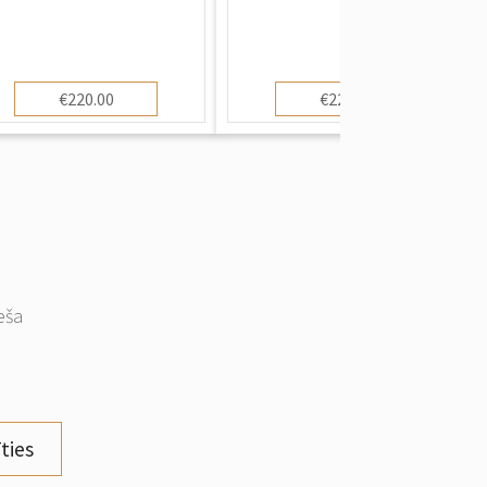
€220.00
€220.00
eša
ties