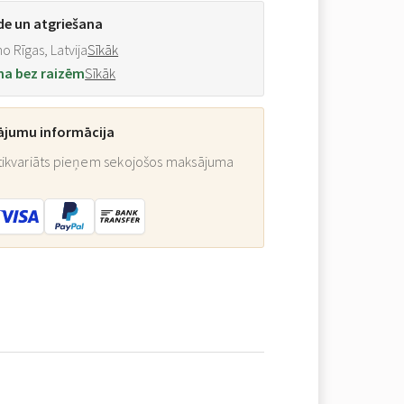
de un atgriešana
o Rīgas, Latvija
Sīkāk
na bez raizēm
Sīkāk
ājumu informācija
ikvariāts pieņem sekojošos maksājuma