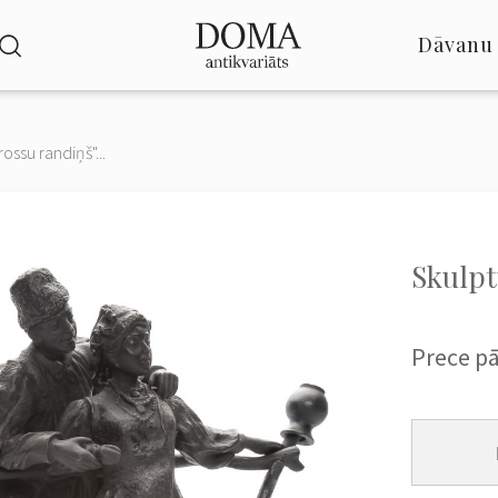
Dāvanu 
ossu randiņš"...
Skulpt
Prece p