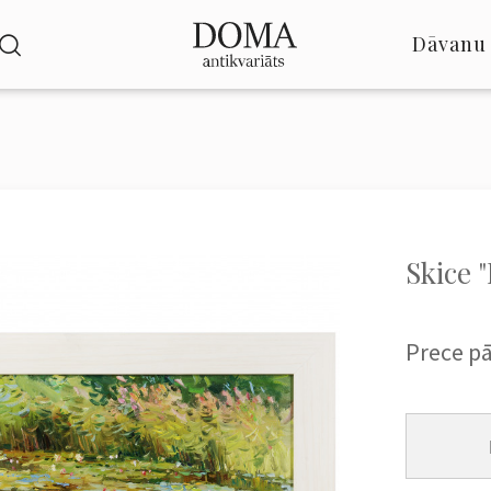
Dāvanu 
Skice "
Prece p