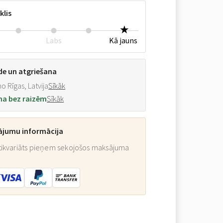
klis
Labs
Kā jauns
de un atgriešana
o Rīgas, Latvija
Sīkāk
na bez raizēm
Sīkāk
ājumu informācija
ikvariāts pieņem sekojošos maksājuma