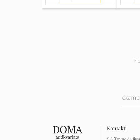
Pi
SIA "Doma Antikva