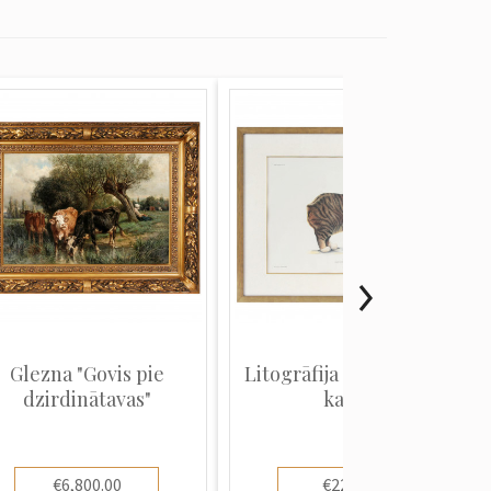
Glezna "Govis pie
Litogrāfija "Menas salas
dzirdinātavas"
kaķis"
€6,800.00
€220.00