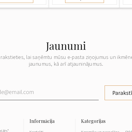
Jaunumi
erakstieties, lai saņēmtu mūsu e-pasta ziņojumus un ikmēn
jaunumus, kā arī atjauninājumus.
Parakstī
riāts"