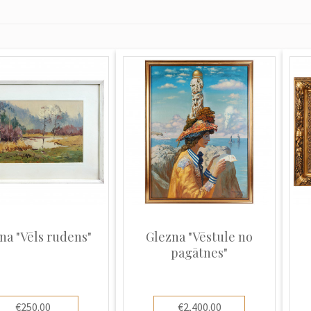
na "Vēls rudens"
Glezna "Vēstule no
pagātnes"
€250.00
€2,400.00