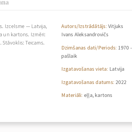
šana
s. Izcelsme — Latvija,
Autors/Izstrādātājs:
Vitjuks
ļa un kartons. Izmēri:
Ivans Aleksandrovičs
 Stāvoklis: Teicams.
Dzimšanas dati/Periods:
1970 -
pašlaik
Izgatavošanas vieta:
Latvija
Izgatavošanas datums:
2022
Materiāli:
eļļa, kartons