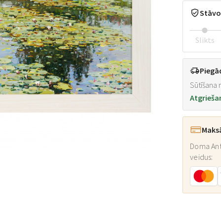
Stāvo
Slikts
Piegā
Sūtīšana n
Atgrieša
Maks
Doma Ant
veidus: