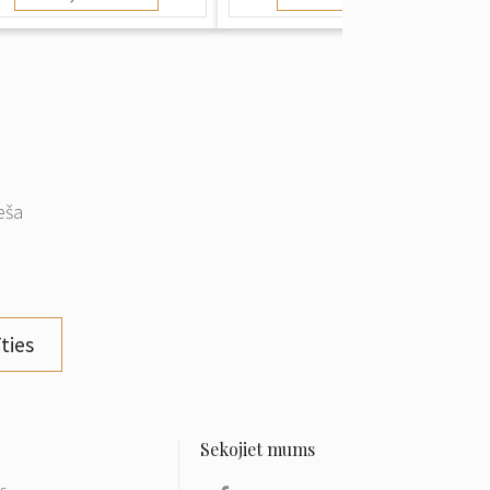
eša
ties