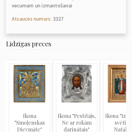
vecumam un izmantošanai
Atsauces numurs:
3327
Līdzīgas preces
Ikona
Ikona "Pestītājs,
Ikona "Izvē
"Smoļenskas
Ne ar rokām
svētie 
Dievmāte"
darinātais"
Natālija