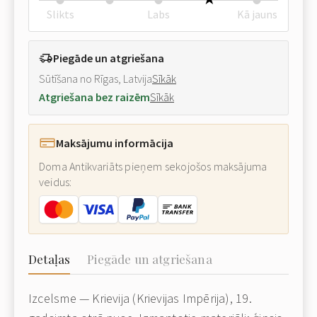
Slikts
Labs
Kā jauns
Piegāde un atgriešana
Sūtīšana no Rīgas, Latvija
Sīkāk
Atgriešana bez raizēm
Sīkāk
Maksājumu informācija
Doma Antikvariāts pieņem sekojošos maksājuma
veidus:
Detaļas
Piegāde un atgriešana
Izcelsme — Krievija (Krievijas Impērija), 19.