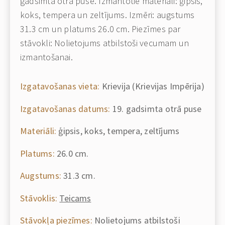
gadsimta otrā puse. Izmantotie materiāli: ģipsis,
koks, tempera un zeltījums. Izmēri: augstums
31.3 cm un platums 26.0 cm. Piezīmes par
stāvokli: Nolietojums atbilstoši vecumam un
izmantošanai.
Izgatavošanas vieta:
Krievija (Krievijas Impērija)
Izgatavošanas datums:
19. gadsimta otrā puse
Materiāli:
ģipsis, koks, tempera, zeltījums
Platums:
26.0 cm.
Augstums:
31.3 cm.
Stāvoklis:
Teicams
Stāvokļa piezīmes:
Nolietojums atbilstoši