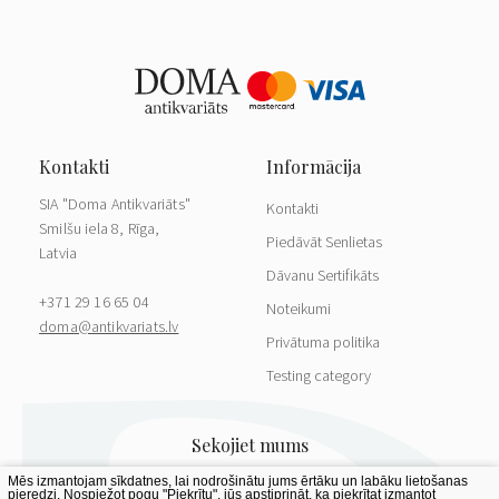
SIA "Doma Antikvariāts"
Kontakti
Smilšu iela 8, Rīga,
Piedāvāt Senlietas
Latvia
Dāvanu Sertifikāts
+371 29 16 65 04
Noteikumi
doma@antikvariats.lv
Privātuma politika
Testing category
Mēs izmantojam sīkdatnes, lai nodrošinātu jums ērtāku un labāku lietošanas
pieredzi. Nospiežot pogu "Piekrītu", jūs apstiprināt, ka piekrītat izmantot