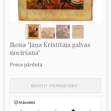
Ikona "Jāņa Kristītāja galvas
nociršana"
Prece pārdota
NOSŪTĪT PIEPRASĪJUMU
Stāvoklis