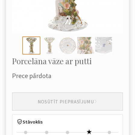
Porcelāna vāze ar putti
Prece pārdota
NOSŪTĪT PIEPRASĪJUMU
Stāvoklis