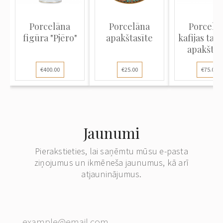
Porcelāna
Porcelāna
Porcelā
figūra "Pjēro"
apakštasīte
kafijas tasī
apakštas
€400.00
€25.00
€75.00
Jaunumi
Pierakstieties, lai saņēmtu mūsu e-pasta
ziņojumus un ikmēneša jaunumus, kā arī
atjauninājumus.