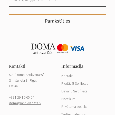
Parakstīties
SIA "Doma Antikvariāts"
Kontakti
Smilšu iela 8, Rīga,
Piedāvāt Senlietas
Latvia
Dāvanu Sertifikāts
+371 29 16 65 04
Noteikumi
doma@antikvariats.lv
Privātuma politika
Testing category