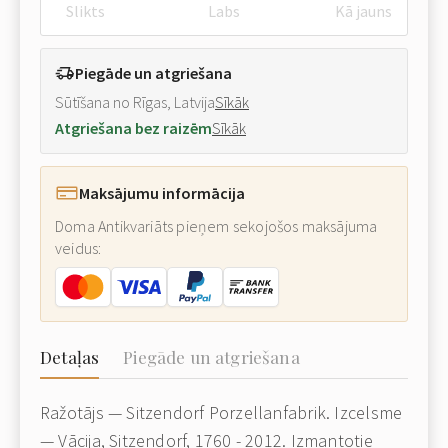
Slikts
Labs
Kā jauns
Piegāde un atgriešana
Sūtīšana no Rīgas, Latvija
Sīkāk
Atgriešana bez raizēm
Sīkāk
Maksājumu informācija
Doma Antikvariāts pieņem sekojošos maksājuma
veidus:
Detaļas
Piegāde un atgriešana
Ražotājs — Sitzendorf Porzellanfabrik. Izcelsme
— Vācija, Sitzendorf, 1760 - 2012. Izmantotie