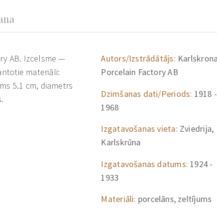
šana
ory AB. Izcelsme —
Autors/Izstrādātājs:
Karlskron
ntotie materiāli:
Porcelain Factory AB
ums 5.1 cm, diametrs
Dzimšanas dati/Periods:
1918 -
s.
1968
Izgatavošanas vieta:
Zviedrija,
Karlskrūna
Izgatavošanas datums:
1924 -
1933
Materiāli:
porcelāns, zeltījums