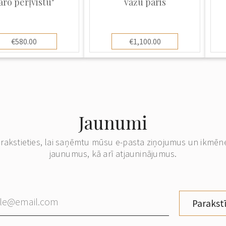
aro pērļvistu"
vāžu pāris
€580.00
€1,100.00
Jaunumi
erakstieties, lai saņēmtu mūsu e-pasta ziņojumus un ikmēn
jaunumus, kā arī atjauninājumus.
Parakstī