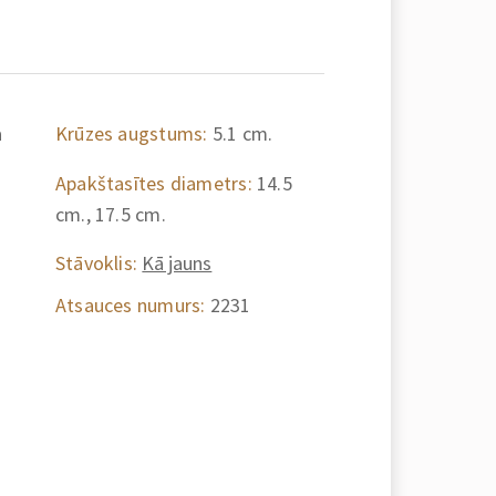
a
Krūzes augstums:
5.1 cm.
Apakštasītes diametrs:
14.5
cm., 17.5 cm.
Stāvoklis:
Kā jauns
Atsauces numurs:
2231