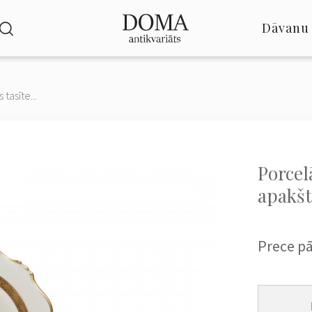
Dāvanu 
tasīte...
Porcel
apakš
Prece p