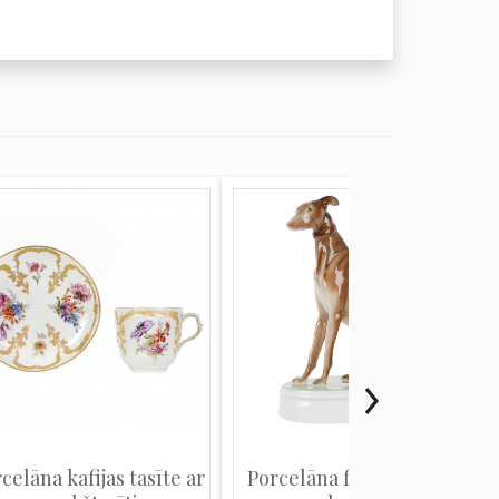
celāna kafijas tasīte ar
Porcelāna figūra "Angļu