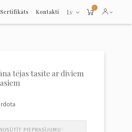
0
Lv
Sertifikāts
Kontakti
āna tējas tasīte ar diviem
tasiem
ārdota
NOSŪTĪT PIEPRASĪJUMU