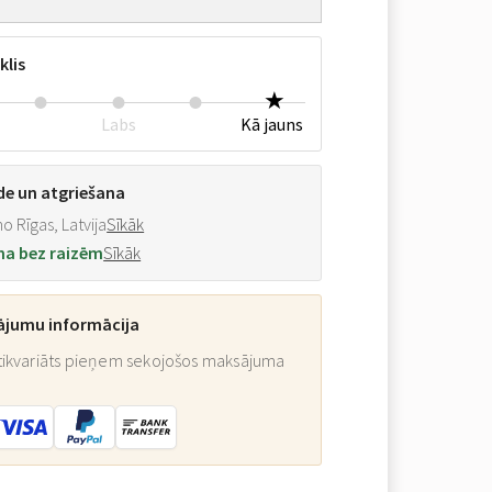
klis
Labs
Kā jauns
de un atgriešana
o Rīgas, Latvija
Sīkāk
na bez raizēm
Sīkāk
ājumu informācija
ikvariāts pieņem sekojošos maksājuma