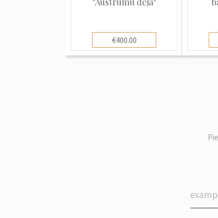
"Austrumu deja"
b
€400.00
Pi