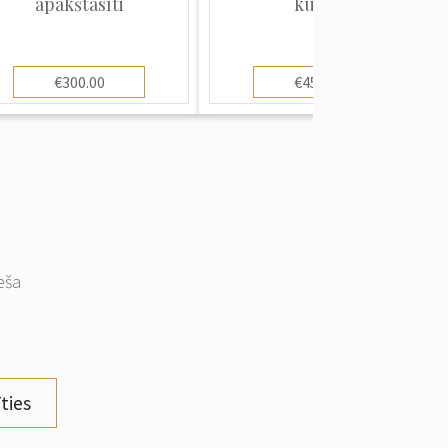
apakštasīti
kurts"
€300.00
€450.00
eša
ties