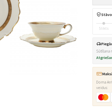
Stāvo
Slikts
Piegā
Sūtīšana n
Atgrieša
Maks
Doma Ant
veidus: