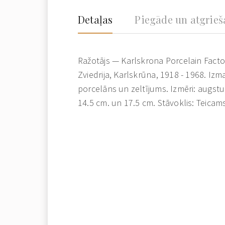
Detaļas
Piegāde un atgrie
Ražotājs — Karlskrona Porcelain Fact
Zviedrija, Karlskrūna, 1918 - 1968. Izma
porcelāns un zeltījums. Izmēri: augst
14.5 cm. un 17.5 cm. Stāvoklis: Teicam