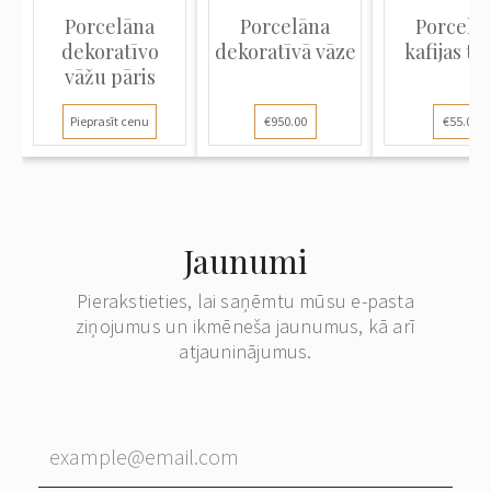
Porcelāna
Porcelāna
Porcelā
dekoratīvo
dekoratīvā vāze
kafijas ta
vāžu pāris
Pieprasīt cenu
€950.00
€55.00
Jaunumi
Pierakstieties, lai saņēmtu mūsu e-pasta
ziņojumus un ikmēneša jaunumus, kā arī
atjauninājumus.