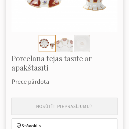
Porcelāna tējas tasīte ar
apakštasīti
Prece pārdota
NOSŪTĪT PIEPRASĪJUMU
Stāvoklis