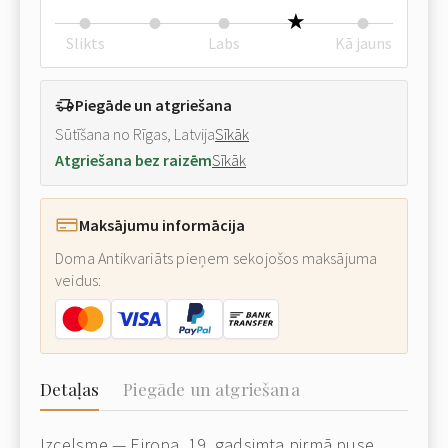
Slikts
Labs
Kā jauns
Piegāde un atgriešana
Sūtīšana no Rīgas, Latvija
Sīkāk
Atgriešana bez raizēm
Sīkāk
Maksājumu informācija
Doma Antikvariāts pieņem sekojošos maksājuma
veidus:
Detaļas
Piegāde un atgriešana
Izcelsme — Eiropa, 19. gadsimta pirmā puse.