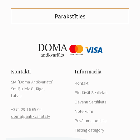
Parakstīties
SIA "Doma Antikvariāts"
Kontakti
Smilšu iela 8, Rīga,
Piedāvāt Senlietas
Latvia
Dāvanu Sertifikāts
+371 29 16 65 04
Noteikumi
doma@antikvariats.lv
Privātuma politika
Testing category