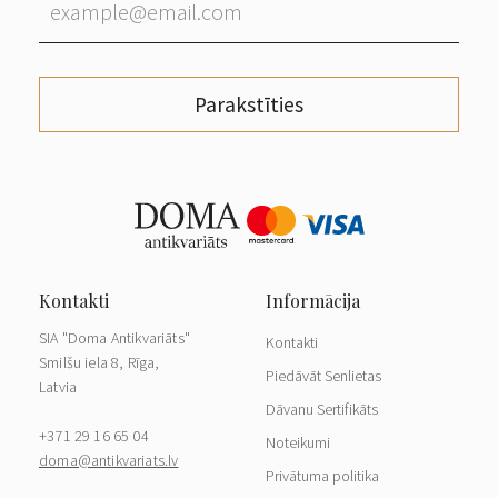
Parakstīties
SIA "Doma Antikvariāts"
Kontakti
Smilšu iela 8, Rīga,
Piedāvāt Senlietas
Latvia
Dāvanu Sertifikāts
+371 29 16 65 04
Noteikumi
doma@antikvariats.lv
Privātuma politika