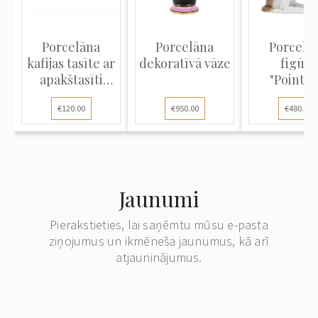
Porcelāna
Porcelāna
Porcelā
kafijas tasīte ar
dekoratīvā vāze
figūra
apakštasīti
"Pointer
"Zila...
€120.00
€950.00
€480.00
Jaunumi
Pierakstieties, lai saņēmtu mūsu e-pasta
ziņojumus un ikmēneša jaunumus, kā arī
atjauninājumus.