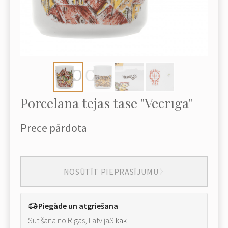
Porcelāna tējas tase "Vecrīga"
Prece pārdota
NOSŪTĪT PIEPRASĪJUMU
Piegāde un atgriešana
Sūtīšana no Rīgas, Latvija
Sīkāk