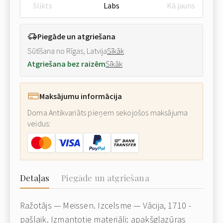
Slikts
Labs
Kā jauns
Piegāde un atgriešana
Sūtīšana no Rīgas, Latvija
Sīkāk
Atgriešana bez raizēm
Sīkāk
Maksājumu informācija
Doma Antikvariāts pieņem sekojošos maksājuma
veidus:
Detaļas
Piegāde un atgriešana
Ražotājs — Meissen. Izcelsme — Vācija, 1710 -
pašlaik. Izmantotie materiāli: apakšglazūras