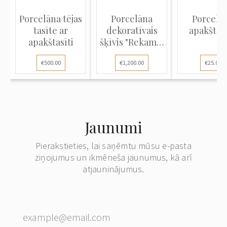
Porcelāna tējas
Porcelāna
Porcelā
tasīte ar
dekoratīvais
apakštas
apakštasīti
šķīvis "Rekamjē
kundze...
€500.00
€1,200.00
€25.00
Jaunumi
Pierakstieties, lai saņēmtu mūsu e-pasta
ziņojumus un ikmēneša jaunumus, kā arī
atjauninājumus.