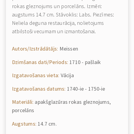
rokas gleznojums un porcelāns. Izmēri:
augstums 14.7 cm. Stāvoklis: Labs. Piezīmes:
Neliela deguna restaurācija, nolietojums
atbilstoši vecumam un izmantošanai.
Autors/Izstrādātājs:
Meissen
Dzimšanas dati/Periods:
1710 - pašlaik
Izgatavošanas vieta:
Vācija
Izgatavošanas datums:
1740-ie - 1750-ie
Materiāli:
apakšglazūras rokas gleznojums,
porcelāns
Augstums:
14.7 cm.