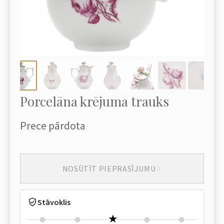
Porcelāna krējuma trauks
Prece pārdota
NOSŪTĪT PIEPRASĪJUMU
Stāvoklis