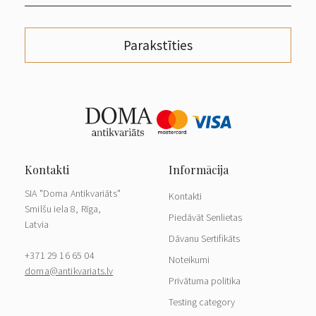
Parakstīties
SIA "Doma Antikvariāts"
Kontakti
Smilšu iela 8, Rīga,
Piedāvāt Senlietas
Latvia
Dāvanu Sertifikāts
+371 29 16 65 04
Noteikumi
doma@antikvariats.lv
Privātuma politika
Testing category