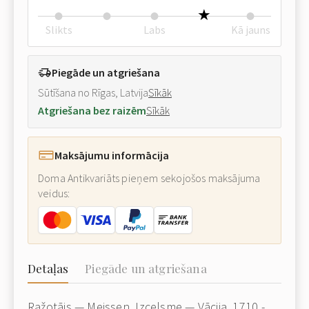
Slikts
Labs
Kā jauns
Piegāde un atgriešana
Sūtīšana no Rīgas, Latvija
Sīkāk
Atgriešana bez raizēm
Sīkāk
Maksājumu informācija
Doma Antikvariāts pieņem sekojošos maksājuma
veidus:
Detaļas
Piegāde un atgriešana
Ražotājs — Meissen. Izcelsme — Vācija, 1710 -