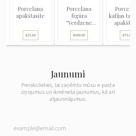
Porcelāna
Porcelāna
Porcelā
apakštasīte
figūra
kafijas tasī
"Verdzene
apakštas
dejotāja"
€25.00
€490.00
€75.00
Jaunumi
Pierakstieties, lai saņēmtu mūsu e-pasta
ziņojumus un ikmēneša jaunumus, kā arī
atjauninājumus.