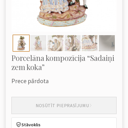
Porcelāna kompozīcija “Sadaiņi
zem koka”
Prece pārdota
NOSŪTĪT PIEPRASĪJUMU
Stāvoklis