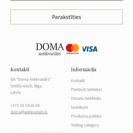
Parakstīties
SIA "Doma Antikvariāts"
Kontakti
Smilšu iela 8, Rīga,
Piedāvāt Senlietas
Latvia
Dāvanu Sertifikāts
+371 29 16 65 04
Noteikumi
doma@antikvariats.lv
Privātuma politika
Testing category