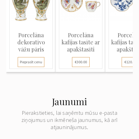
Porcelāna
Porcelāna
Porcelā
dekoratīvo
kafijas tasīte ar
kafijas tasī
vāžu pāris
apakštasīti
apakštas
"Zila...
Pieprasīt cenu
€300.00
€120.00
Jaunumi
Pierakstieties, lai saņēmtu mūsu e-pasta
ziņojumus un ikmēneša jaunumus, kā arī
atjauninājumus.