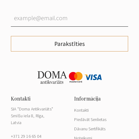
Parakstīties
SIA "Doma Antikvariāts"
Kontakti
Smilšu iela 8, Rīga,
Piedāvāt Senlietas
Latvia
Dāvanu Sertifikāts
+371 29 16 65 04
Noteikumi