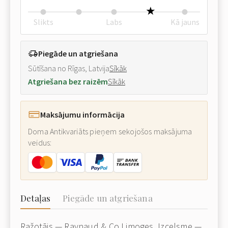
Slikts
Labs
Kā jauns
Piegāde un atgriešana
Sūtīšana no Rīgas, Latvija
Sīkāk
Atgriešana bez raizēm
Sīkāk
Maksājumu informācija
Doma Antikvariāts pieņem sekojošos maksājuma
veidus:
Detaļas
Piegāde un atgriešana
Ražotājs — Raynaud & Co Limoges. Izcelsme —