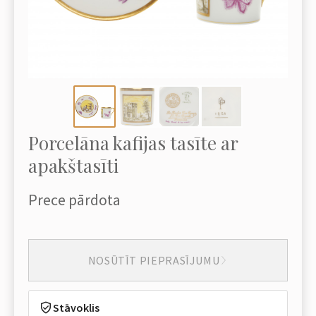
Porcelāna kafijas tasīte ar
apakštasīti
Prece pārdota
NOSŪTĪT PIEPRASĪJUMU
Stāvoklis