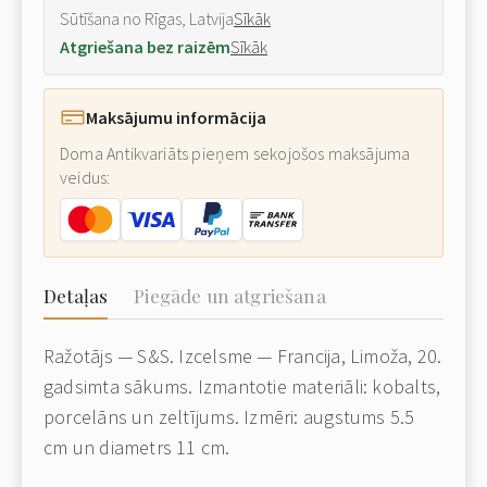
Sūtīšana no Rīgas, Latvija
Sīkāk
Atgriešana bez raizēm
Sīkāk
Maksājumu informācija
Doma Antikvariāts pieņem sekojošos maksājuma
veidus:
Detaļas
Piegāde un atgriešana
Ražotājs — S&S. Izcelsme — Francija, Limoža, 20.
gadsimta sākums. Izmantotie materiāli: kobalts,
porcelāns un zeltījums. Izmēri: augstums 5.5
cm un diametrs 11 cm.