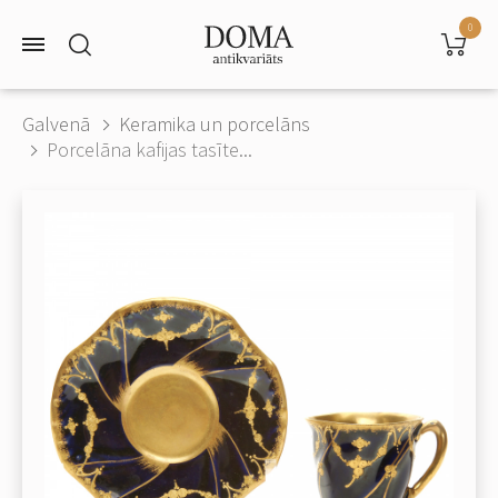
0
Galvenā
Keramika un porcelāns
Porcelāna kafijas tasīte...