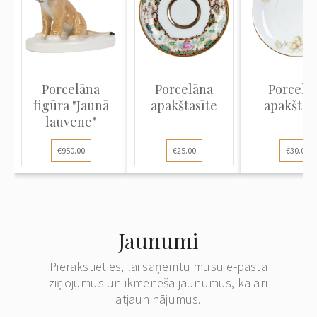
Porcelāna
Porcelāna
Porcelā
figūra "Jaunā
apakštasīte
apakštas
lauvene"
€950.00
€25.00
€30.00
Jaunumi
Pierakstieties, lai saņēmtu mūsu e-pasta
ziņojumus un ikmēneša jaunumus, kā arī
atjauninājumus.