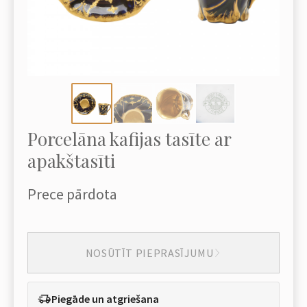
Porcelāna kafijas tasīte ar
apakštasīti
Prece pārdota
NOSŪTĪT PIEPRASĪJUMU
Piegāde un atgriešana