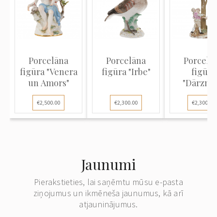
Porcelāna
Porcelāna
Porcelā
figūra "Venera
figūra "Irbe"
figūra
un Amors"
"Dārznie
bērni dejo
€2,500.00
€2,300.00
€2,300.00
koka"
Jaunumi
Pierakstieties, lai saņēmtu mūsu e-pasta
ziņojumus un ikmēneša jaunumus, kā arī
atjauninājumus.