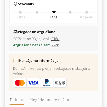
Stāvoklis
Slikts
Labs
Kā jauns
Piegāde un atgriešana
Sūtīšana no Rīgas, Latvija
Sīkāk
Atgriešana bez raizēm
Sīkāk
Maksājumu informācija
Doma Antikvariāts pieņem sekojošos maksājuma
veidus:
Detaļas
Piegāde un atgriešana