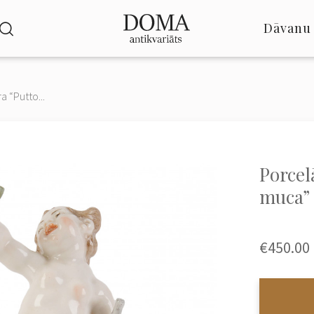
Dāvanu 
a “Putto...
Porcel
muca”
€450.00