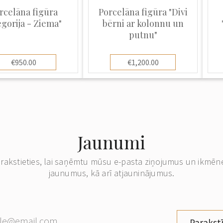
rcelāna figūra
Porcelāna figūra "Divi
egorija - Ziema"
bērni ar kolonnu un
putnu"
€950.00
€1,200.00
Jaunumi
erakstieties, lai saņēmtu mūsu e-pasta ziņojumus un ikmēn
jaunumus, kā arī atjauninājumus.
Parakstī