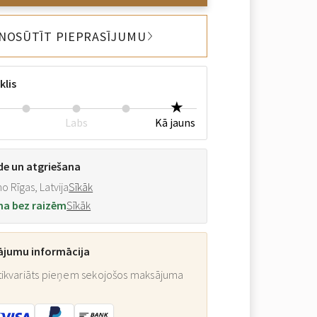
NOSŪTĪT PIEPRASĪJUMU
klis
Labs
Kā jauns
de un atgriešana
o Rīgas, Latvija
Sīkāk
na bez raizēm
Sīkāk
ājumu informācija
ikvariāts pieņem sekojošos maksājuma