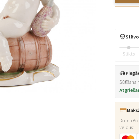
Stāvo
Slikts
Piegā
Sūtīšana n
Atgrieša
Maks
Doma Ant
veidus: