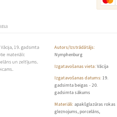
šana
ācija, 19. gadsimta
Autors/Izstrādātājs:
ie materiāli:
Nymphenburg
elāns un zeltījums.
Izgatavošanas vieta:
Vācija
eicams.
Izgatavošanas datums:
19.
gadsimta beigas - 20.
gadsimta sākums
Materiāli:
apakšglazūras rokas
gleznojums, porcelāns,