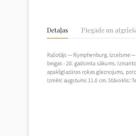
Detaļas
Piegāde un atgrie
Ražotājs — Nymphenburg. Izcelsme — V
beigas - 20. gadsimta sākums. Izmantot
apakšglazūras rokas gleznojums, porc
Izmēri: augstums 11.0 cm. Stāvoklis: T