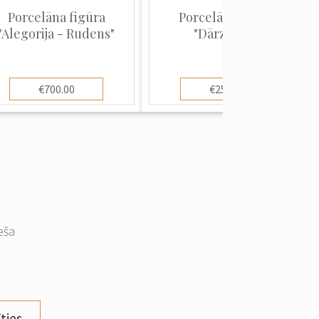
Porcelāna figūra
Porcelāna figūra
"Alegorija - Rudens"
"Dārznieks"
€700.00
€250.00
eša
ties