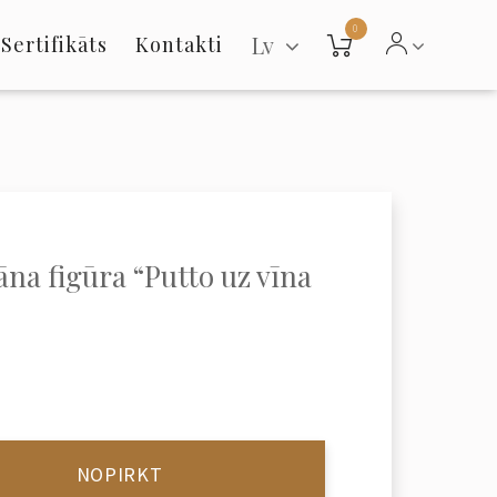
0
Lv
Sertifikāts
Kontakti
āna figūra “Putto uz vīna
NOPIRKT