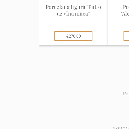
Porcelāna figūra “Putto
Po
uz vīna muca”
"Al
€270.00
Pi