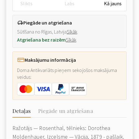
Slikts
Labs
Kā jauns
Piegāde un atgriešana
Sūtīšana no Rīgas, Latvija
Sīkāk
Atgriešana bez raizēm
Sīkāk
Maksājumu informācija
Doma Antikvariāts pieņem sekojošos maksājuma
veidus:
Detaļas
Piegāde un atgriešana
Ražotājs — Rosenthal, tēlnieks: Dorothea
Moldenhauer. Izcelsme — Vācija, 1879 - pašlaik.