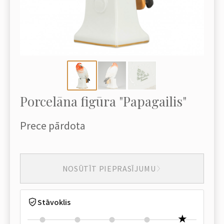
Porcelāna figūra "Papagailis"
Prece pārdota
NOSŪTĪT PIEPRASĪJUMU
Stāvoklis