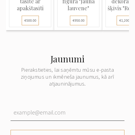
tasīte ar
figūra "Jaunā
dekoratīv
apakštasīti
lauvene"
šķīvis "Re
kundze.
€500.00
€950.00
€1,200.00
Jaunumi
Pierakstieties, lai saņēmtu mūsu e-pasta
ziņojumus un ikmēneša jaunumus, kā arī
atjauninājumus.