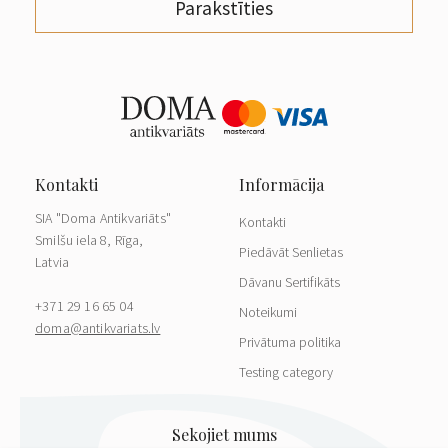
Parakstīties
SIA "Doma Antikvariāts"
Kontakti
Smilšu iela 8, Rīga,
Piedāvāt Senlietas
Latvia
Dāvanu Sertifikāts
+371 29 16 65 04
Noteikumi
doma@antikvariats.lv
Privātuma politika
Testing category