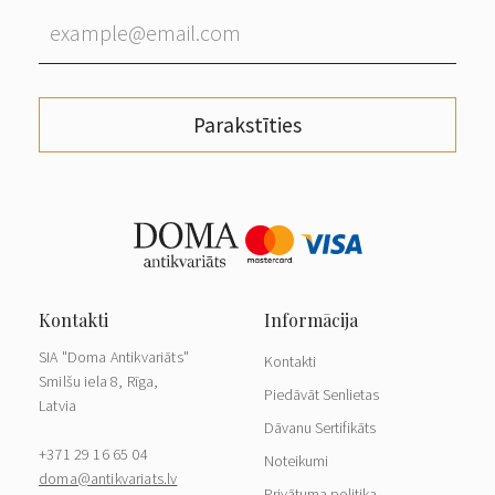
Parakstīties
SIA "Doma Antikvariāts"
Kontakti
Smilšu iela 8, Rīga,
Piedāvāt Senlietas
Latvia
Dāvanu Sertifikāts
+371 29 16 65 04
Noteikumi
doma@antikvariats.lv
Privātuma politika