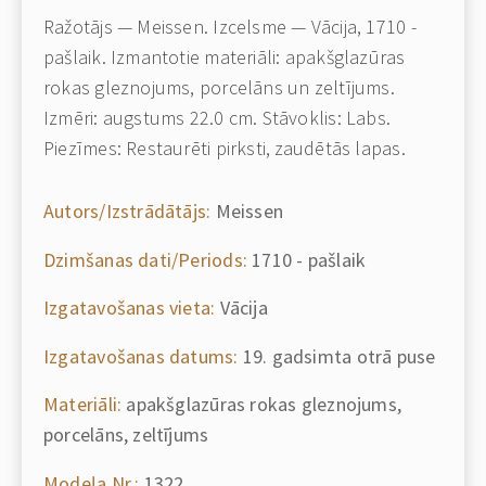
Ražotājs — Meissen. Izcelsme — Vācija, 1710 -
pašlaik. Izmantotie materiāli: apakšglazūras
rokas gleznojums, porcelāns un zeltījums.
Izmēri: augstums 22.0 cm. Stāvoklis: Labs.
Piezīmes: Restaurēti pirksti, zaudētās lapas.
Autors/Izstrādātājs:
Meissen
Dzimšanas dati/Periods:
1710 - pašlaik
Izgatavošanas vieta:
Vācija
Izgatavošanas datums:
19. gadsimta otrā puse
Materiāli:
apakšglazūras rokas gleznojums,
porcelāns, zeltījums
Modeļa Nr.:
1322