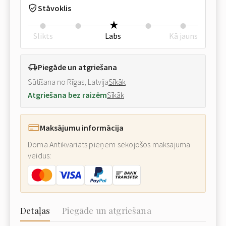
Stāvoklis
Slikts
Labs
Kā jauns
Piegāde un atgriešana
Sūtīšana no Rīgas, Latvija
Sīkāk
Atgriešana bez raizēm
Sīkāk
Maksājumu informācija
Doma Antikvariāts pieņem sekojošos maksājuma
veidus:
Detaļas
Piegāde un atgriešana