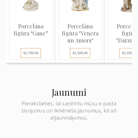
Porcelāna
Porcelāna
Porcelā
figūra “Gane”
figūra "Venera
figūra
un Amors"
"Dārznie
bērni dejo
€2,700.00
€2,500.00
€2,300.00
koka"
Jaunumi
Pierakstieties, lai saņēmtu mūsu e-pasta
ziņojumus un ikmēneša jaunumus, kā arī
atjauninājumus.