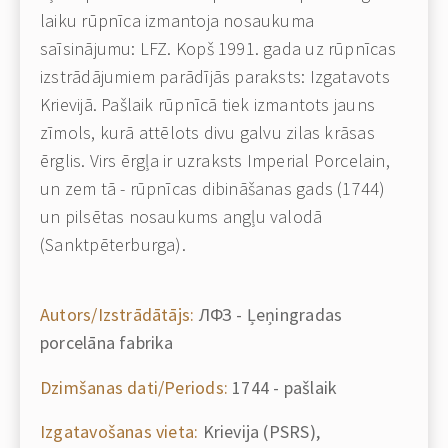
laiku rūpnīca izmantoja nosaukuma
saīsinājumu: LFZ. Kopš 1991. gada uz rūpnīcas
izstrādājumiem parādījās paraksts: Izgatavots
Krievijā. Pašlaik rūpnīcā tiek izmantots jauns
zīmols, kurā attēlots divu galvu zilas krāsas
ērglis. Virs ērgļa ir uzraksts Imperial Porcelain,
un zem tā - rūpnīcas dibināšanas gads (1744)
un pilsētas nosaukums angļu valodā
(Sanktpēterburga).
Autors/Izstrādātājs:
ЛФЗ - Ļeņingradas
porcelāna fabrika
Dzimšanas dati/Periods:
1744 - pašlaik
Izgatavošanas vieta:
Krievija (PSRS),