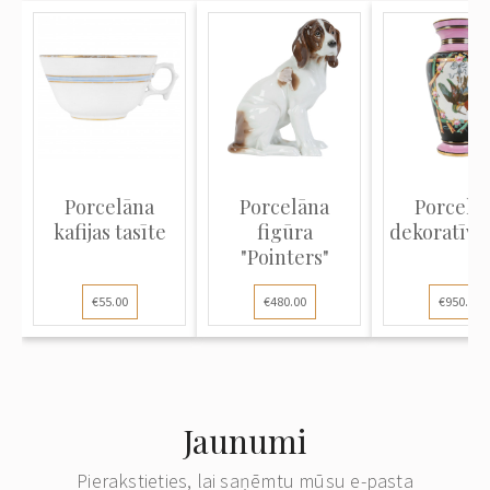
Porcelāna
Porcelāna
Porcelā
kafijas tasīte
figūra
dekoratīvā
"Pointers"
€55.00
€480.00
€950.00
Jaunumi
Pierakstieties, lai saņēmtu mūsu e-pasta