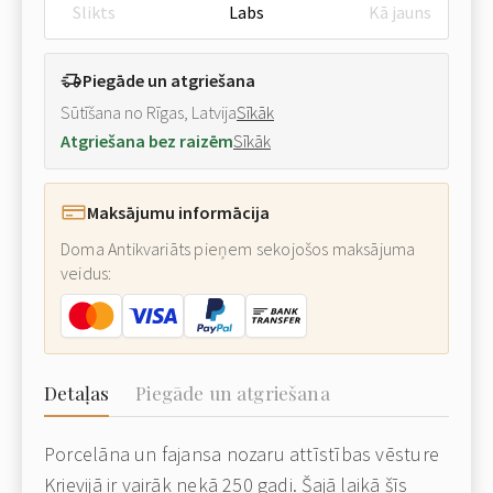
Slikts
Labs
Kā jauns
Piegāde un atgriešana
Sūtīšana no Rīgas, Latvija
Sīkāk
Atgriešana bez raizēm
Sīkāk
Maksājumu informācija
Doma Antikvariāts pieņem sekojošos maksājuma
veidus:
Detaļas
Piegāde un atgriešana
Porcelāna un fajansa nozaru attīstības vēsture
Krievijā ir vairāk nekā 250 gadi. Šajā laikā šīs