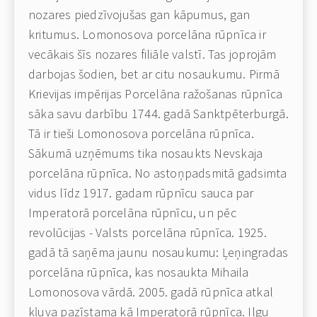
nozares piedzīvojušas gan kāpumus, gan
kritumus. Lomonosova porcelāna rūpnīca ir
vecākais šīs nozares filiāle valstī. Tas joprojām
darbojas šodien, bet ar citu nosaukumu. Pirmā
Krievijas impērijas Porcelāna ražošanas rūpnīca
sāka savu darbību 1744. gadā Sanktpēterburgā.
Tā ir tieši Lomonosova porcelāna rūpnīca.
Sākumā uzņēmums tika nosaukts Nevskaja
porcelāna rūpnīca. No astoņpadsmitā gadsimta
vidus līdz 1917. gadam rūpnīcu sauca par
Imperatorā porcelāna rūpnīcu, un pēc
revolūcijas - Valsts porcelāna rūpnīca. 1925.
gadā tā saņēma jaunu nosaukumu: Ļeņingradas
porcelāna rūpnīca, kas nosaukta Mihaila
Lomonosova vārdā. 2005. gadā rūpnīca atkal
kļuva pazīstama kā Imperatorā rūpnīca. Ilgu