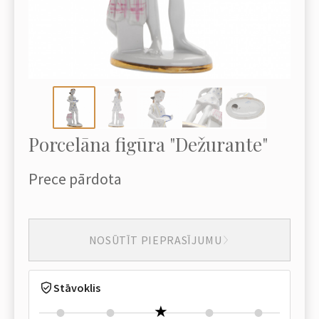
Porcelāna figūra "Dežurante"
Prece pārdota
NOSŪTĪT PIEPRASĪJUMU
Stāvoklis