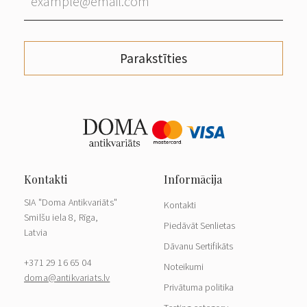
Parakstīties
SIA "Doma Antikvariāts"
Kontakti
Smilšu iela 8, Rīga,
Piedāvāt Senlietas
Latvia
Dāvanu Sertifikāts
+371 29 16 65 04
Noteikumi
doma@antikvariats.lv
Privātuma politika