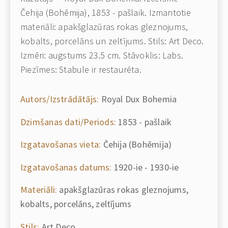
Čehija (Bohēmija), 1853 - pašlaik. Izmantotie
materiāli: apakšglazūras rokas gleznojums,
kobalts, porcelāns un zeltījums. Stils: Art Deco.
Izmēri: augstums 23.5 cm. Stāvoklis: Labs.
Piezīmes: Stabule ir restaurēta.
Autors/Izstrādātājs:
Royal Dux Bohemia
Dzimšanas dati/Periods:
1853 - pašlaik
Izgatavošanas vieta:
Čehija (Bohēmija)
Izgatavošanas datums:
1920-ie - 1930-ie
Materiāli:
apakšglazūras rokas gleznojums,
kobalts, porcelāns, zeltījums
Stils:
Art Deco