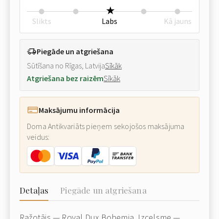
Slikts
Labs
Kā jauns
Piegāde un atgriešana
Sūtīšana no Rīgas, Latvija
Sīkāk
Atgriešana bez raizēm
Sīkāk
Maksājumu informācija
Doma Antikvariāts pieņem sekojošos maksājuma
veidus:
Detaļas
Piegāde un atgriešana
Ražotājs — Royal Dux Bohemia. Izcelsme —