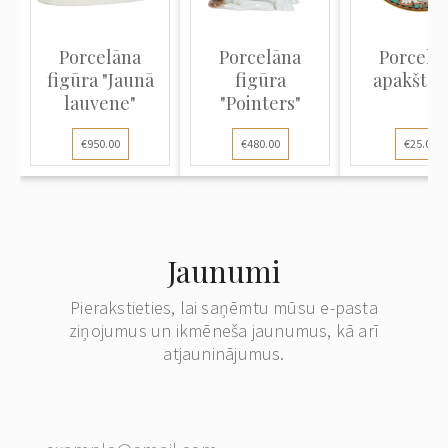
Porcelāna
Porcelāna
Porcelā
figūra "Jaunā
figūra
apakštas
lauvene"
"Pointers"
€950.00
€480.00
€25.00
Jaunumi
Pierakstieties, lai saņēmtu mūsu e-pasta
ziņojumus un ikmēneša jaunumus, kā arī
atjauninājumus.