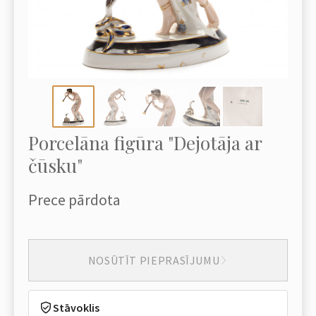
Porcelāna figūra "Dejotāja ar
čūsku"
Prece pārdota
NOSŪTĪT PIEPRASĪJUMU
Stāvoklis