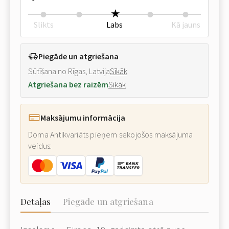
Slikts
Labs
Kā jauns
Piegāde un atgriešana
Sūtīšana no Rīgas, Latvija
Sīkāk
Atgriešana bez raizēm
Sīkāk
Maksājumu informācija
Doma Antikvariāts pieņem sekojošos maksājuma
veidus:
Detaļas
Piegāde un atgriešana