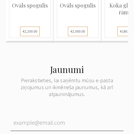
Ovāls spogulis
Ovāls spogulis
Koka glez
rāmis
€2,200.00
€2,000.00
€180.00
Jaunumi
Pierakstieties, lai saņēmtu mūsu e-pasta
ziņojumus un ikmēneša jaunumus, kā arī
atjauninājumus.