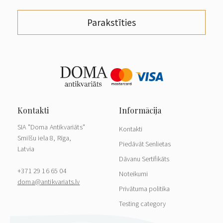
Parakstīties
SIA "Doma Antikvariāts"
Kontakti
Smilšu iela 8, Rīga,
Piedāvāt Senlietas
Latvia
Dāvanu Sertifikāts
+371 29 16 65 04
Noteikumi
doma@antikvariats.lv
Privātuma politika
Testing category