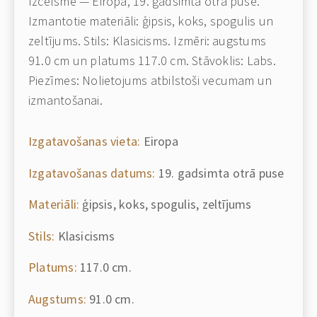
Izcelsme — Eiropa, 19. gadsimta otrā puse.
Izmantotie materiāli: ģipsis, koks, spogulis un
zeltījums. Stils: Klasicisms. Izmēri: augstums
91.0 cm un platums 117.0 cm. Stāvoklis: Labs.
Piezīmes: Nolietojums atbilstoši vecumam un
izmantošanai.
Izgatavošanas vieta:
Eiropa
Izgatavošanas datums:
19. gadsimta otrā puse
Materiāli:
ģipsis, koks, spogulis, zeltījums
Stils:
Klasicisms
Platums:
117.0 cm.
Augstums:
91.0 cm.