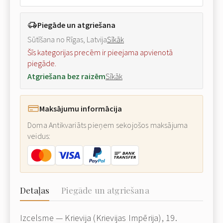
Piegāde un atgriešana
Sūtīšana no Rīgas, Latvija
Sīkāk
Šīs kategorijas precēm ir pieejama apvienotā
piegāde.
Atgriešana bez raizēm
Sīkāk
Maksājumu informācija
Doma Antikvariāts pieņem sekojošos maksājuma
veidus:
Detaļas
Piegāde un atgriešana
Izcelsme — Krievija (Krievijas Impērija), 19.