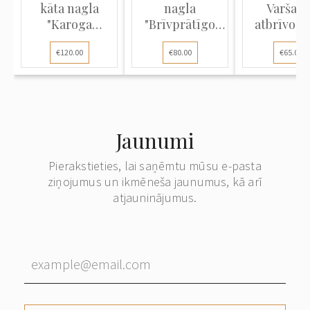
kāta nagla
nagla
Varšava
"Karoga
"Brīvprātīgo
atbrīvoša
iesvētīša...
ugunsdzēsēju
€120.00
€80.00
€65.00
k...
Jaunumi
Pierakstieties, lai saņēmtu mūsu e-pasta
ziņojumus un ikmēneša jaunumus, kā arī
atjauninājumus.