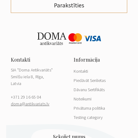
Parakstīties
SIA "Doma Antikvariāts"
Kontakti
Smilšu iela 8, Rīga,
Piedāvāt Senlietas
Latvia
Dāvanu Sertifikāts
+371 29 16 65 04
Noteikumi
doma@antikvariats.lv
Privātuma politika
Testing category