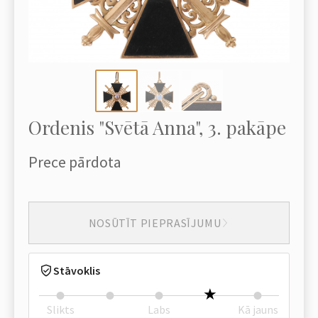
Ordenis "Svētā Anna", 3. pakāpe
Prece pārdota
NOSŪTĪT PIEPRASĪJUMU
Stāvoklis
Slikts
Labs
Kā jauns