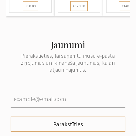
gadu jubileja...
iesvētīša...
Volmāras.
€50.00
€120.00
€140.00
Jaunumi
Pierakstieties, lai saņēmtu mūsu e-pasta
ziņojumus un ikmēneša jaunumus, kā arī
atjauninājumus.
Parakstīties