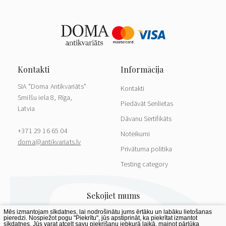
SIA "Doma Antikvariāts"
Kontakti
Smilšu iela 8, Rīga,
Piedāvāt Senlietas
Latvia
Dāvanu Sertifikāts
+371 29 16 65 04
Noteikumi
doma@antikvariats.lv
Privātuma politika
Testing category
Mēs izmantojam sīkdatnes, lai nodrošinātu jums ērtāku un labāku lietošanas
pieredzi. Nospiežot pogu "Piekrītu", jūs apstiprināt, ka piekrītat izmantot
sīkdatnes. Jūs varat atcelt savu piekrišanu jebkurā laikā, mainot pārlūka