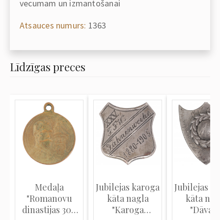
vecumam un izmantošanai
Atsauces numurs:
1363
Līdzīgas preces
Medaļa
Jubilejas karoga
Jubilejas k
"Romanovu
kāta nagla
kāta nag
dinastijas 300
"Karoga
"Dāvan