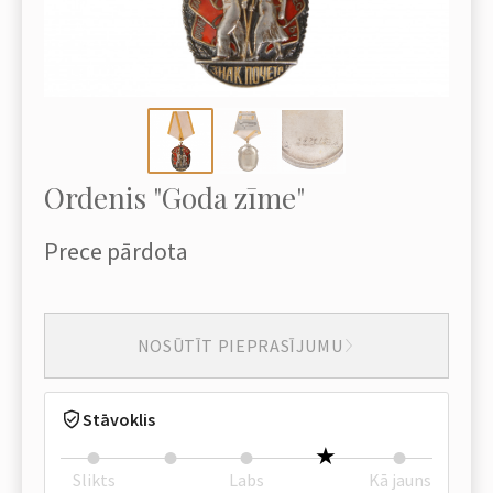
Ordenis "Goda zīme"
Prece pārdota
NOSŪTĪT PIEPRASĪJUMU
Stāvoklis
Slikts
Labs
Kā jauns