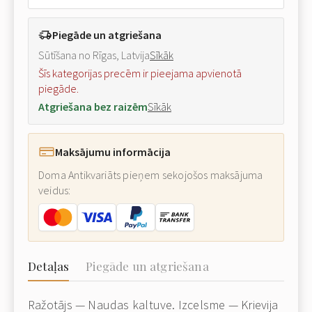
Piegāde un atgriešana
Sūtīšana no Rīgas, Latvija
Sīkāk
Šīs kategorijas precēm ir pieejama apvienotā
piegāde.
Atgriešana bez raizēm
Sīkāk
Maksājumu informācija
Doma Antikvariāts pieņem sekojošos maksājuma
veidus:
Detaļas
Piegāde un atgriešana
Ražotājs — Naudas kaltuve. Izcelsme — Krievija