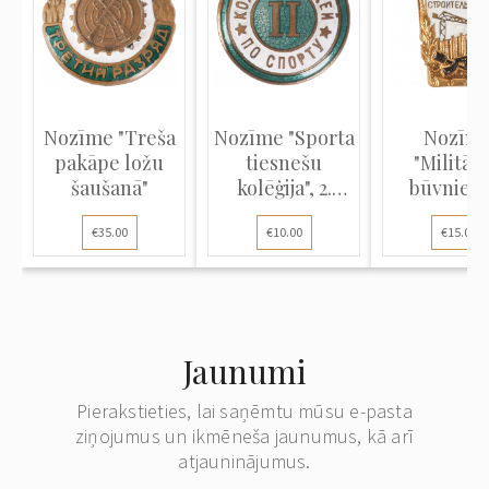
Nozīme "Treša
Nozīme "Sporta
Nozīm
pakāpe ložu
tiesnešu
"Militāra
šaušanā"
kolēģija", 2.
būvniecī
pakāpe
teicamnie
€35.00
€10.00
€15.00
Jaunumi
Pierakstieties, lai saņēmtu mūsu e-pasta
ziņojumus un ikmēneša jaunumus, kā arī
atjauninājumus.