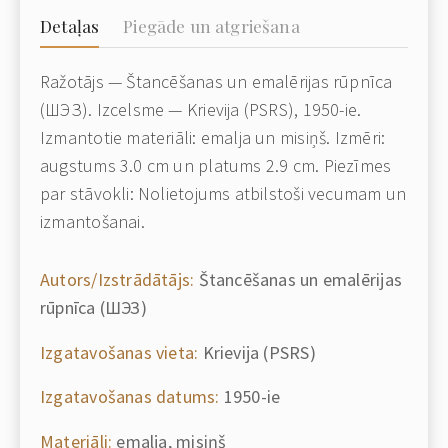
Detaļas
Piegāde un atgriešana
Ražotājs — Štancēšanas un emalērijas rūpnīca
(ШЭЗ). Izcelsme — Krievija (PSRS), 1950-ie.
Izmantotie materiāli: emalja un misiņš. Izmēri:
augstums 3.0 cm un platums 2.9 cm. Piezīmes
par stāvokli: Nolietojums atbilstoši vecumam un
izmantošanai.
Autors/Izstrādātājs:
Štancēšanas un emalērijas
rūpnīca (ШЭЗ)
Izgatavošanas vieta:
Krievija (PSRS)
Izgatavošanas datums:
1950-ie
Materiāli:
emalja, misiņš