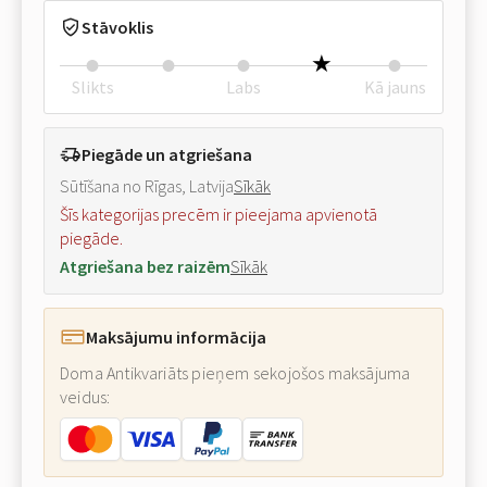
Stāvoklis
Slikts
Labs
Kā jauns
Piegāde un atgriešana
Sūtīšana no Rīgas, Latvija
Sīkāk
Šīs kategorijas precēm ir pieejama apvienotā
piegāde.
Atgriešana bez raizēm
Sīkāk
Maksājumu informācija
Doma Antikvariāts pieņem sekojošos maksājuma
veidus: