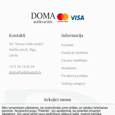
SIA "Doma Antikvariāts"
Kontakti
Smilšu iela 8, Rīga,
Piedāvāt Senlietas
Latvia
Dāvanu Sertifikāts
+371 29 16 65 04
Noteikumi
doma@antikvariats.lv
Privātuma politika
Testing category
Mēs izmantojam sīkdatnes, lai nodrošinātu jums ērtāku un labāku lietošanas
pieredzi. Nospiežot pogu "Piekrītu", jūs apstiprināt, ka piekrītat izmantot
sīkdatnes. Jūs varat atcelt savu piekrišanu jebkurā laikā, mainot pārlūka