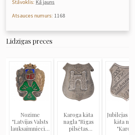
Stāvoklis:
Kā jauns
Atsauces numurs:
1168
Līdzīgas preces
Nozīme
Karoga kāta
Jubilejas k
"Latvijas Valsts
nagla "Rīgas
kāta nag
lauksaimniecības
pilsētas
"Karog