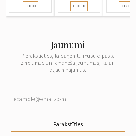
vidu...
ģerbonis un...
iesvētīša.
€80.00
€100.00
€120.00
Jaunumi
Pierakstieties, lai saņēmtu mūsu e-pasta
ziņojumus un ikmēneša jaunumus, kā arī
atjauninājumus.
Parakstīties