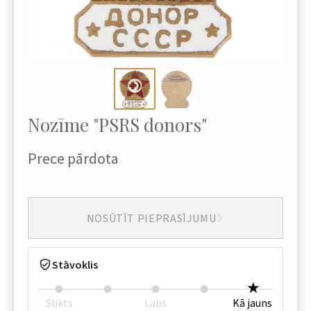
Nozīme "PSRS donors"
Prece pārdota
NOSŪTĪT PIEPRASĪJUMU
Stāvoklis
Slikts
Labs
Kā jauns