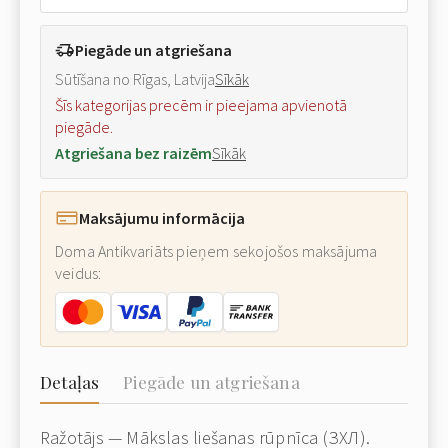
Piegāde un atgriešana
Sūtīšana no Rīgas, Latvija
Sīkāk
Šīs kategorijas precēm ir pieejama apvienotā
piegāde.
Atgriešana bez raizēm
Sīkāk
Maksājumu informācija
Doma Antikvariāts pieņem sekojošos maksājuma
veidus:
Detaļas
Piegāde un atgriešana
Ražotājs — Mākslas liešanas rūpnīca (ЗХЛ).