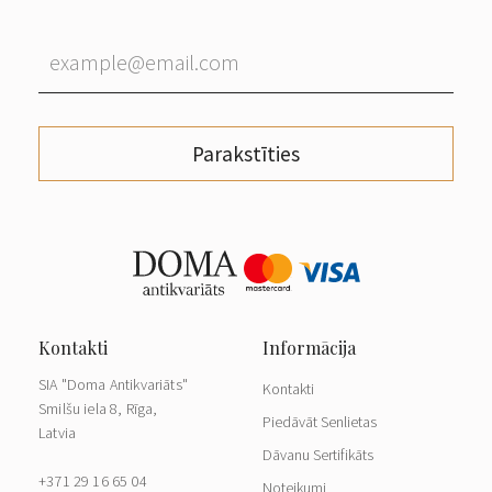
Parakstīties
SIA "Doma Antikvariāts"
Kontakti
Smilšu iela 8, Rīga,
Piedāvāt Senlietas
Latvia
Dāvanu Sertifikāts
+371 29 16 65 04
Noteikumi