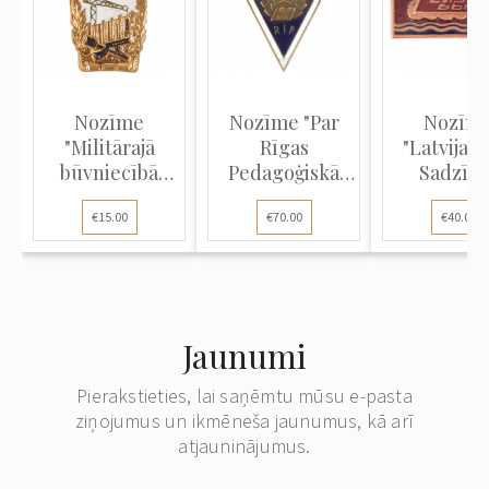
Nozīme
Nozīme "Par
Nozīm
"Militārajā
Rīgas
"Latvijas 
būvniecībā
Pedagoģiskā
Sadzīve
teicamnieks"
institūta (RIP)
pakalpoj
€15.00
€70.00
€40.00
absolvēšanu"
dienest
teicamnie
Jaunumi
Pierakstieties, lai saņēmtu mūsu e-pasta
ziņojumus un ikmēneša jaunumus, kā arī
atjauninājumus.