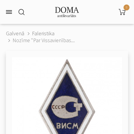
0
Galvenā
Faleristika
Nozīme "Par Vissavienības...