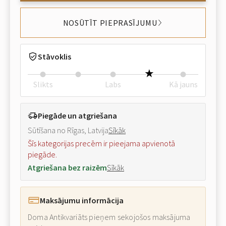
NOSŪTĪT PIEPRASĪJUMU
Stāvoklis
Slikts
Labs
Kā jauns
Piegāde un atgriešana
Sūtīšana no Rīgas, Latvija
Sīkāk
Šīs kategorijas precēm ir pieejama apvienotā
piegāde.
Atgriešana bez raizēm
Sīkāk
Maksājumu informācija
Doma Antikvariāts pieņem sekojošos maksājuma