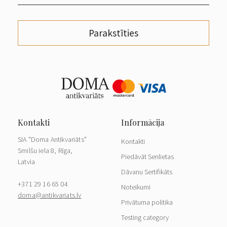
Parakstīties
SIA "Doma Antikvariāts"
Kontakti
Smilšu iela 8, Rīga,
Piedāvāt Senlietas
Latvia
Dāvanu Sertifikāts
+371 29 16 65 04
Noteikumi
doma@antikvariats.lv
Privātuma politika
Testing category