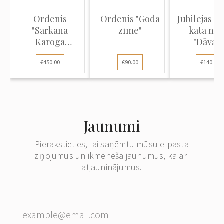
Ordenis
Ordenis "Goda
Jubilejas k
"Sarkanā
zīme"
kāta nag
Karoga
"Dāvan
ordenis"
Volmāras.
€450.00
€90.00
€140.00
Jaunumi
Pierakstieties, lai saņēmtu mūsu e-pasta
ziņojumus un ikmēneša jaunumus, kā arī
atjauninājumus.