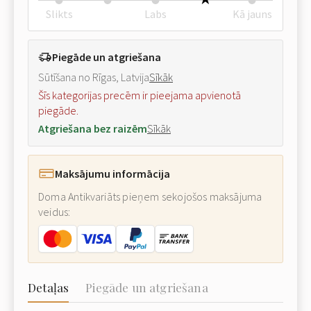
Slikts
Labs
Kā jauns
Piegāde un atgriešana
Sūtīšana no Rīgas, Latvija
Sīkāk
Šīs kategorijas precēm ir pieejama apvienotā
piegāde.
Atgriešana bez raizēm
Sīkāk
Maksājumu informācija
Doma Antikvariāts pieņem sekojošos maksājuma
veidus:
Detaļas
Piegāde un atgriešana