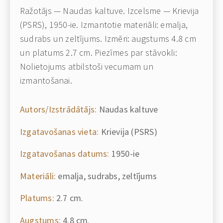
Ražotājs — Naudas kaltuve. Izcelsme — Krievija
(PSRS), 1950-ie. Izmantotie materiāli: emalja,
sudrabs un zeltījums. Izmēri: augstums 4.8 cm
un platums 2.7 cm. Piezīmes par stāvokli:
Nolietojums atbilstoši vecumam un
izmantošanai.
Autors/Izstrādātājs:
Naudas kaltuve
Izgatavošanas vieta:
Krievija (PSRS)
Izgatavošanas datums:
1950-ie
Materiāli:
emalja, sudrabs, zeltījums
Platums:
2.7 cm.
Augstums:
4.8 cm.