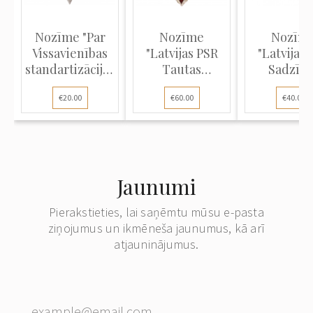
Nozīme "Par
Nozīme
Nozīm
Vissavienības
"Latvijas PSR
"Latvijas 
standartizācijas
Tautas
Sadzīve
un metroloģijas
Izglītības
pakalpoj
€20.00
€60.00
€40.00
institūta
Darba
dienest
absolvēšanu
Teicamnieks"
teicamnie
(ВИСМ)"
Jaunumi
Pierakstieties, lai saņēmtu mūsu e-pasta
ziņojumus un ikmēneša jaunumus, kā arī
atjauninājumus.