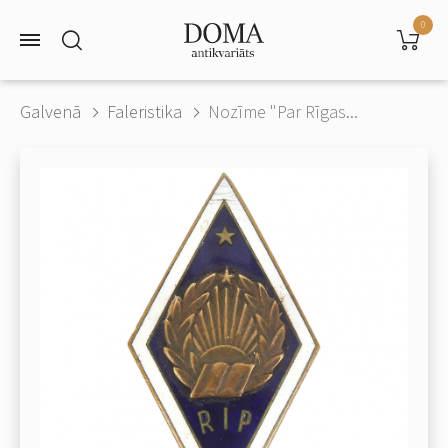
0
Galvenā
Faleristika
Nozīme "Par Rīgas...