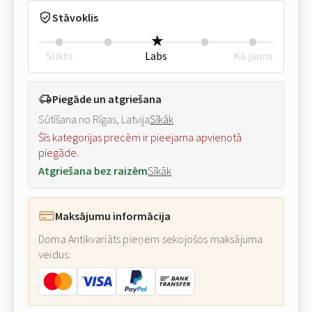
Stāvoklis
Slikts
Labs
Kā jauns
Piegāde un atgriešana
Sūtīšana no Rīgas, Latvija
Sīkāk
Šīs kategorijas precēm ir pieejama apvienotā
piegāde.
Atgriešana bez raizēm
Sīkāk
Maksājumu informācija
Doma Antikvariāts pieņem sekojošos maksājuma
veidus: