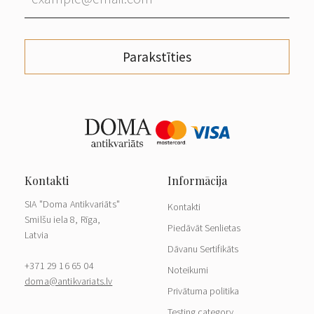
Parakstīties
SIA "Doma Antikvariāts"
Kontakti
Smilšu iela 8, Rīga,
Piedāvāt Senlietas
Latvia
Dāvanu Sertifikāts
+371 29 16 65 04
Noteikumi
doma@antikvariats.lv
Privātuma politika
Testing category