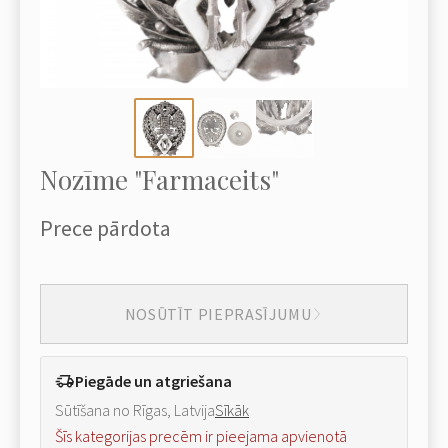
Nozīme "Farmaceits"
Prece pārdota
NOSŪTĪT PIEPRASĪJUMU
Piegāde un atgriešana
Sūtīšana no Rīgas, Latvija
Sīkāk
Šīs kategorijas precēm ir pieejama apvienotā