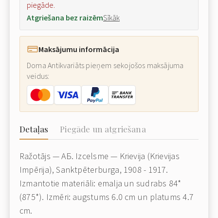
piegāde.
Atgriešana bez raizēm
Sīkāk
Maksājumu informācija
Doma Antikvariāts pieņem sekojošos maksājuma
veidus:
Detaļas
Piegāde un atgriešana
Ražotājs — АБ. Izcelsme — Krievija (Krievijas
Impērija), Sanktpēterburga, 1908 - 1917.
Izmantotie materiāli: emalja un sudrabs 84*
(875*). Izmēri: augstums 6.0 cm un platums 4.7
cm.