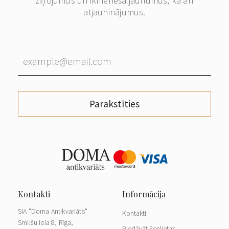
ziņojumus un ikmēneša jaunumus, kā arī
atjauninājumus.
Parakstīties
SIA "Doma Antikvariāts"
Kontakti
Smilšu iela 8, Rīga,
Piedāvāt Senlietas