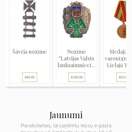
Šāvēja nozīme
Nozīme
Medaļa "
"Latvijas Valsts
varonīgu d
lauksaimniecības
Lielajā Tēv
vidu...
ka...
€60.00
€100.00
€25.00
Jaunumi
Pierakstieties, lai saņēmtu mūsu e-pasta