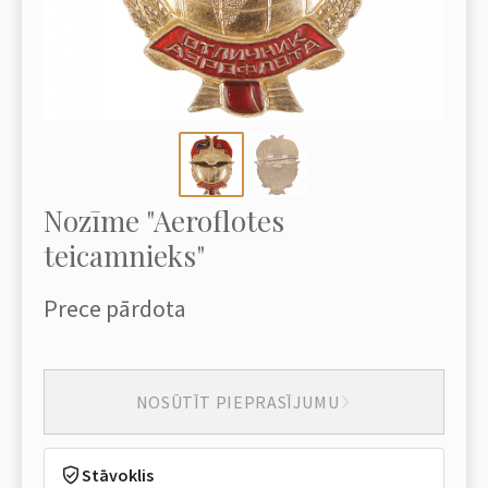
Nozīme "Aeroflotes
teicamnieks"
Prece pārdota
NOSŪTĪT PIEPRASĪJUMU
Stāvoklis