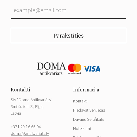
Parakstīties
SIA "Doma Antikvariāts"
Kontakti
Smilšu iela 8, Rīga,
Piedāvāt Senlietas
Latvia
Dāvanu Sertifikāts
+371 29 16 65 04
Noteikumi
doma@antikvariats.lv