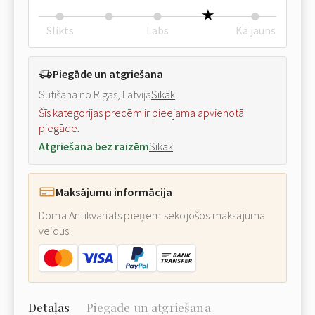
Slikts
Labs
Kā jauns
Piegāde un atgriešana
Sūtīšana no Rīgas, Latvija
Sīkāk
Šīs kategorijas precēm ir pieejama apvienotā
piegāde.
Atgriešana bez raizēm
Sīkāk
Maksājumu informācija
Doma Antikvariāts pieņem sekojošos maksājuma
veidus:
Detaļas
Piegāde un atgriešana