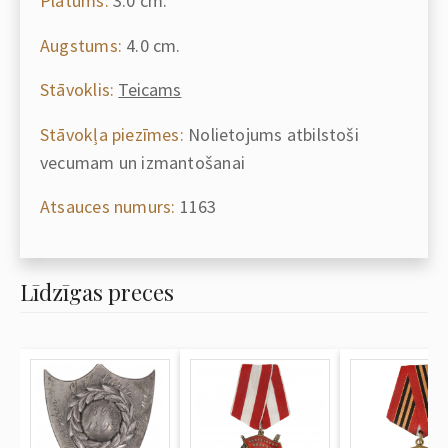
Platums:
3.0 cm.
Augstums:
4.0 cm.
Stāvoklis:
Teicams
Stāvokļa piezīmes:
Nolietojums atbilstoši
vecumam un izmantošanai
Atsauces numurs:
1163
Līdzīgas preces