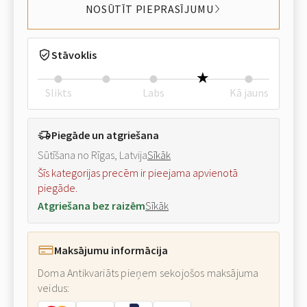
NOSŪTĪT PIEPRASĪJUMU
Stāvoklis
Slikts
Labs
Kā jauns
Piegāde un atgriešana
Sūtīšana no Rīgas, Latvija
Sīkāk
Šīs kategorijas precēm ir pieejama apvienotā
piegāde.
Atgriešana bez raizēm
Sīkāk
Maksājumu informācija
Doma Antikvariāts pieņem sekojošos maksājuma
veidus: