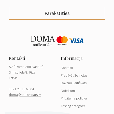
Parakstīties
SIA "Doma Antikvariāts"
Kontakti
Smilšu iela 8, Rīga,
Piedāvāt Senlietas
Latvia
Dāvanu Sertifikāts
+371 29 16 65 04
Noteikumi
doma@antikvariats.lv
Privātuma politika
Testing category