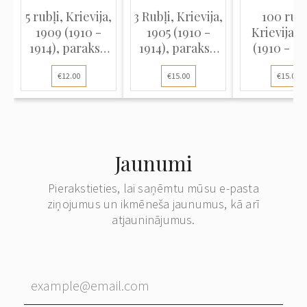
5 rubļi, Krievija,
3 Rubļi, Krievija,
100 rubļ
1909 (1910 -
1905 (1910 -
Krievija, 
1914), paraksti
1914), paraksti
(1910 - 19
A. Konšins /
A. Konšins /
paraksti 
€12.00
€15.00
€15.00
Gavrilovs (VF)
Koptelovs (F),
Konšins
Pick 9b
Rodionovs
Jaunumi
Pierakstieties, lai saņēmtu mūsu e-pasta
ziņojumus un ikmēneša jaunumus, kā arī
atjauninājumus.