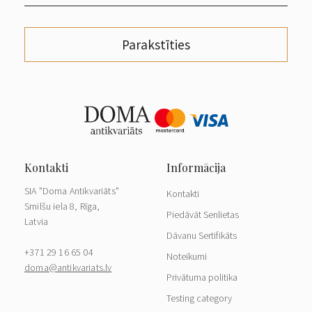
Parakstīties
SIA "Doma Antikvariāts"
Kontakti
Smilšu iela 8, Rīga,
Piedāvāt Senlietas
Latvia
Dāvanu Sertifikāts
+371 29 16 65 04
Noteikumi
doma@antikvariats.lv
Privātuma politika
Testing category