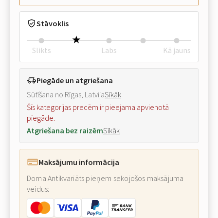
Stāvoklis
Slikts
Labs
Kā jauns
Piegāde un atgriešana
Sūtīšana no Rīgas, Latvija
Sīkāk
Šīs kategorijas precēm ir pieejama apvienotā
piegāde.
Atgriešana bez raizēm
Sīkāk
Maksājumu informācija
Doma Antikvariāts pieņem sekojošos maksājuma
veidus: