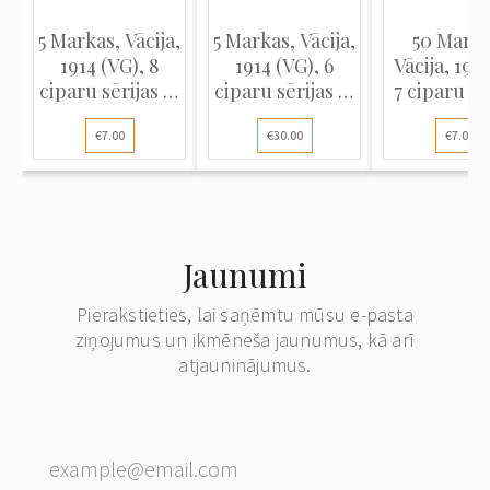
5 Markas, Vācija,
5 Markas, Vācija,
50 Marka
1914 (VG), 8
1914 (VG), 6
Vācija, 1914
ciparu sērijas #,
ciparu sērijas #,
7 ciparu sē
Pick 47c
Pick 47a
#, Pick 4
€7.00
€30.00
€7.00
Jaunumi
Pierakstieties, lai saņēmtu mūsu e-pasta
ziņojumus un ikmēneša jaunumus, kā arī
atjauninājumus.