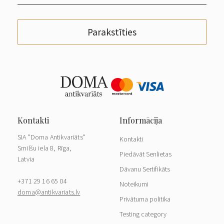
Parakstīties
SIA "Doma Antikvariāts"
Kontakti
Smilšu iela 8, Rīga,
Piedāvāt Senlietas
Latvia
Dāvanu Sertifikāts
+371 29 16 65 04
Noteikumi
doma@antikvariats.lv
Privātuma politika
Testing category