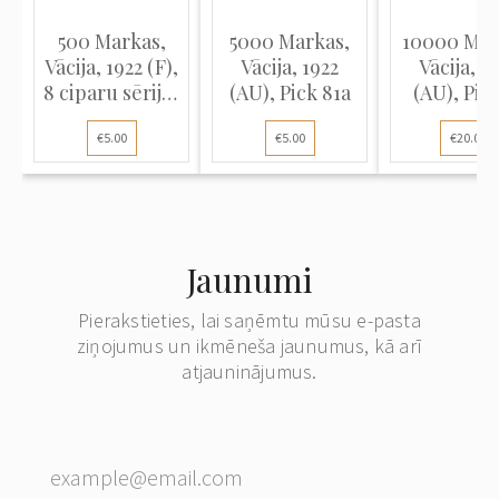
500 Markas,
5000 Markas,
10000 Mar
Vācija, 1922 (F),
Vācija, 1922
Vācija, 1
8 ciparu sērijas
(AU), Pick 81a
(AU), Pick
#, Pick 74c
€5.00
€5.00
€20.00
Jaunumi
Pierakstieties, lai saņēmtu mūsu e-pasta
ziņojumus un ikmēneša jaunumus, kā arī
atjauninājumus.