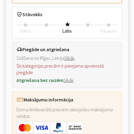
Stāvoklis
Slikts
Labs
Kā jauns
Piegāde un atgriešana
Sūtīšana no Rīgas, Latvija
Sīkāk
Šīs kategorijas precēm ir pieejama apvienotā
piegāde.
Atgriešana bez raizēm
Sīkāk
Maksājumu informācija
Doma Antikvariāts pieņem sekojošos maksājuma
veidus: