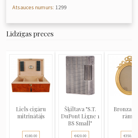
Atsauces numurs:
1299
Līdzīgas preces
Liels cigāru
Šķiltava "S.T.
Bronzas f
mitrinātājs
DuPont Ligne 1
rāmis
BS Small"
€180.00
€420.00
€350.00