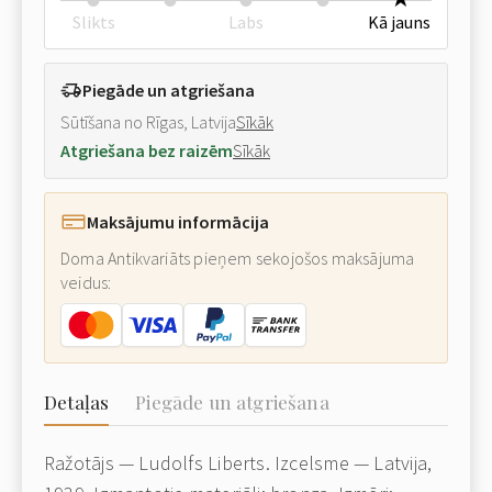
Slikts
Labs
Kā jauns
Piegāde un atgriešana
Sūtīšana no Rīgas, Latvija
Sīkāk
Atgriešana bez raizēm
Sīkāk
Maksājumu informācija
Doma Antikvariāts pieņem sekojošos maksājuma
veidus:
Detaļas
Piegāde un atgriešana
Ražotājs — Ludolfs Liberts. Izcelsme — Latvija,