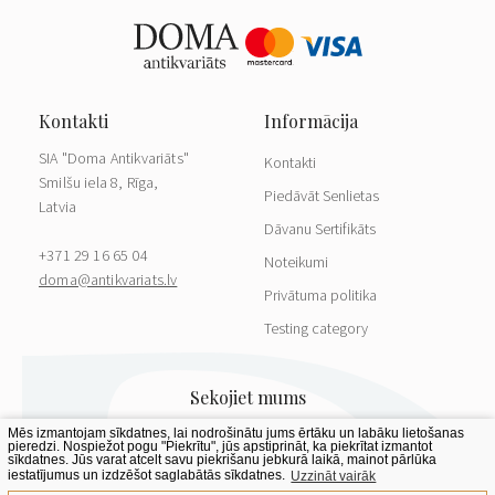
SIA "Doma Antikvariāts"
Kontakti
Smilšu iela 8, Rīga,
Piedāvāt Senlietas
Latvia
Dāvanu Sertifikāts
+371 29 16 65 04
Noteikumi
doma@antikvariats.lv
Privātuma politika
Testing category
Mēs izmantojam sīkdatnes, lai nodrošinātu jums ērtāku un labāku lietošanas
pieredzi. Nospiežot pogu "Piekrītu", jūs apstiprināt, ka piekrītat izmantot
sīkdatnes. Jūs varat atcelt savu piekrišanu jebkurā laikā, mainot pārlūka
iestatījumus un izdzēšot saglabātās sīkdatnes.
Uzzināt vairāk