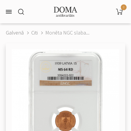
0
Galvenā
Citi
Monēta NGC slaba...