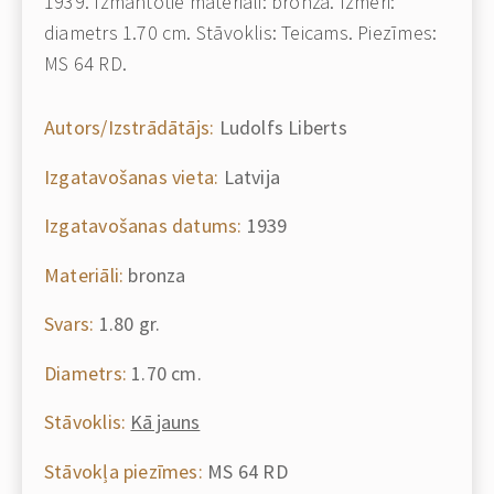
1939. Izmantotie materiāli: bronza. Izmēri:
diametrs 1.70 cm. Stāvoklis: Teicams. Piezīmes:
MS 64 RD.
Autors/Izstrādātājs:
Ludolfs Liberts
Izgatavošanas vieta:
Latvija
Izgatavošanas datums:
1939
Materiāli:
bronza
Svars:
1.80 gr.
Diametrs:
1.70 cm.
Stāvoklis:
Kā jauns
Stāvokļa piezīmes:
MS 64 RD