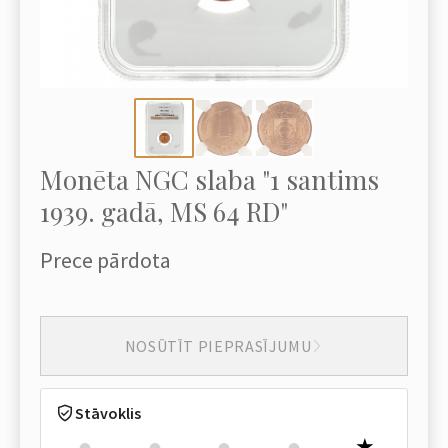
Monēta NGC slaba "1 santims
1939. gadā, MS 64 RD"
Prece pārdota
NOSŪTĪT PIEPRASĪJUMU
Stāvoklis