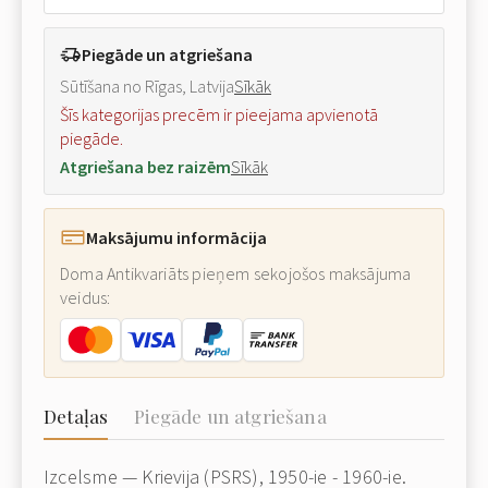
Piegāde un atgriešana
Sūtīšana no Rīgas, Latvija
Sīkāk
Šīs kategorijas precēm ir pieejama apvienotā
piegāde.
Atgriešana bez raizēm
Sīkāk
Maksājumu informācija
Doma Antikvariāts pieņem sekojošos maksājuma
veidus:
Detaļas
Piegāde un atgriešana
Izcelsme — Krievija (PSRS), 1950-ie - 1960-ie.