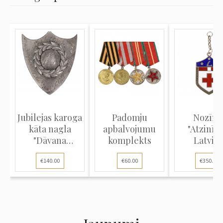
Jubilejas karoga
Padomju
Nozīm
kāta nagla
apbalvojumu
"Atzinība
"Dāvana
komplekts
Latvija
Volmāras...
Sarkana
€140.00
€60.00
€350.00
krusts..