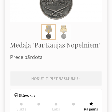
Medaļa "Par Kaujas Nopelniem"
Prece pārdota
NOSŪTĪT PIEPRASĪJUMU
Stāvoklis
Slikts
Labs
Kā jauns