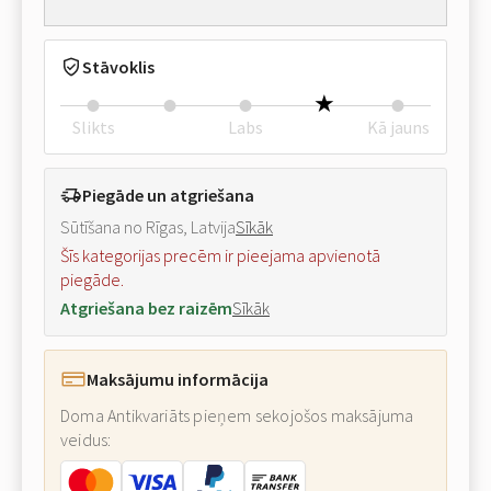
Stāvoklis
Slikts
Labs
Kā jauns
Piegāde un atgriešana
Sūtīšana no Rīgas, Latvija
Sīkāk
Šīs kategorijas precēm ir pieejama apvienotā
piegāde.
Atgriešana bez raizēm
Sīkāk
Maksājumu informācija
Doma Antikvariāts pieņem sekojošos maksājuma
veidus: