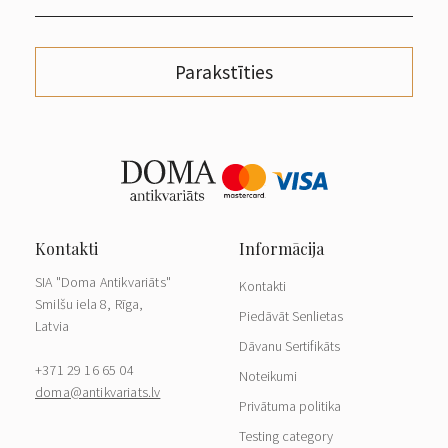
Parakstīties
SIA "Doma Antikvariāts"
Kontakti
Smilšu iela 8, Rīga,
Piedāvāt Senlietas
Latvia
Dāvanu Sertifikāts
+371 29 16 65 04
Noteikumi
doma@antikvariats.lv
Privātuma politika
Testing category