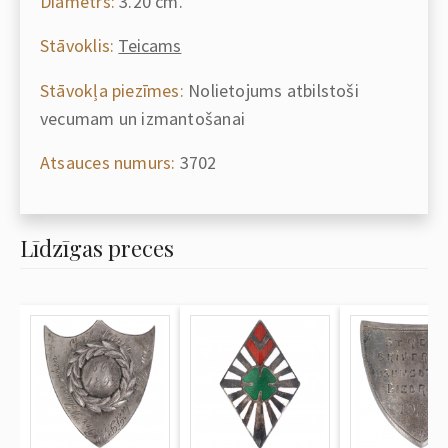
Diametrs:
3.20 cm.
Stāvoklis:
Teicams
Stāvokļa piezīmes:
Nolietojums atbilstoši
vecumam un izmantošanai
Atsauces numurs:
3702
Līdzīgas preces