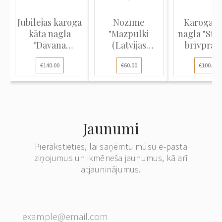
Jubilejas karoga
Nozīme
Karoga k
kāta nagla
"Mazpulki
nagla "Str
"Dāvana
(Latvijas
brīvprāt
Volmāras...
lauksaimniecības
ugunsd.
€140.00
€60.00
€100.00
j...
Jaunumi
Pierakstieties, lai saņēmtu mūsu e-pasta
ziņojumus un ikmēneša jaunumus, kā arī
atjauninājumus.