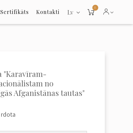
0
Lv
Sertifikāts
Kontakti
a "Karavīram-
acionālistam no
īgās Afganistānas tautas"
ārdota