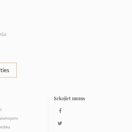
eša
ties
ls
aismojums
ristika