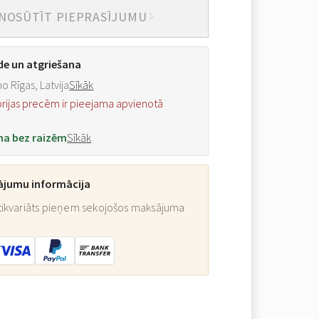
NOSŪTĪT PIEPRASĪJUMU
de un atgriešana
o Rīgas, Latvija
Sīkāk
orijas precēm ir pieejama apvienotā
na bez raizēm
Sīkāk
ājumu informācija
ikvariāts pieņem sekojošos maksājuma