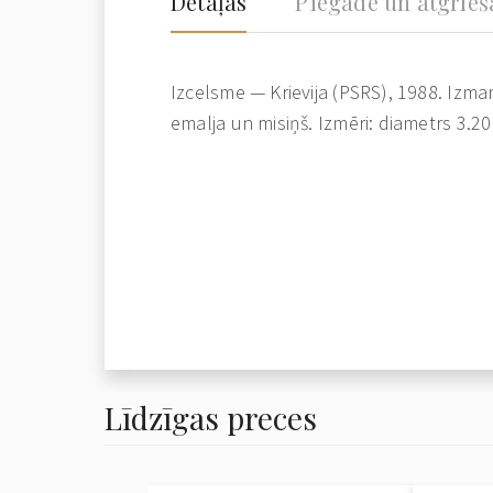
Detaļas
Piegāde un atgrie
Izcelsme — Krievija (PSRS), 1988. Izman
emalja un misiņš. Izmēri: diametrs 3.20
Līdzīgas preces