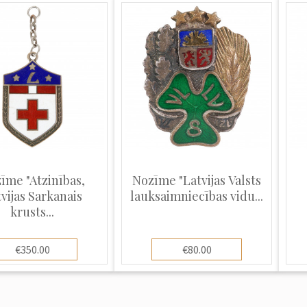
īme "Atzinības,
Nozīme "Latvijas Valsts
vijas Sarkanais
lauksaimniecības vidu...
krusts...
€350.00
€80.00