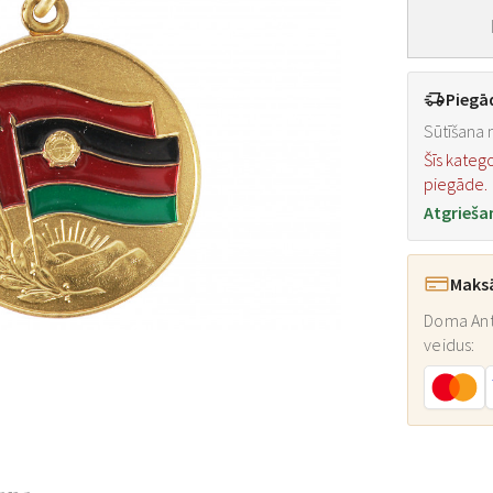
Piegā
Sūtīšana n
Šīs kateg
piegāde.
Atgrieša
Maks
Doma Ant
veidus: