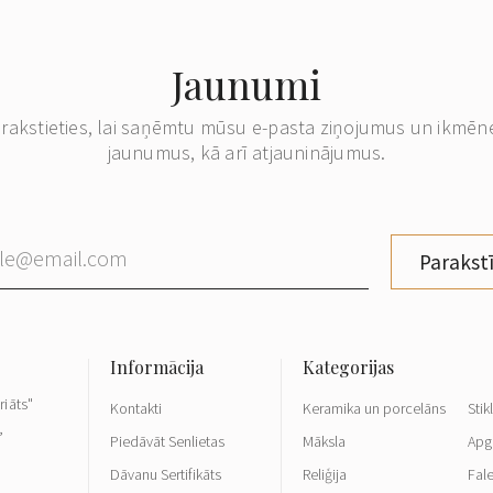
Jaunumi
erakstieties, lai saņēmtu mūsu e-pasta ziņojumus un ikmēn
jaunumus, kā arī atjauninājumus.
Parakstī
riāts"
Kontakti
Keramika un porcelāns
Stik
,
Piedāvāt Senlietas
Māksla
Apg
Dāvanu Sertifikāts
Reliģija
Fale