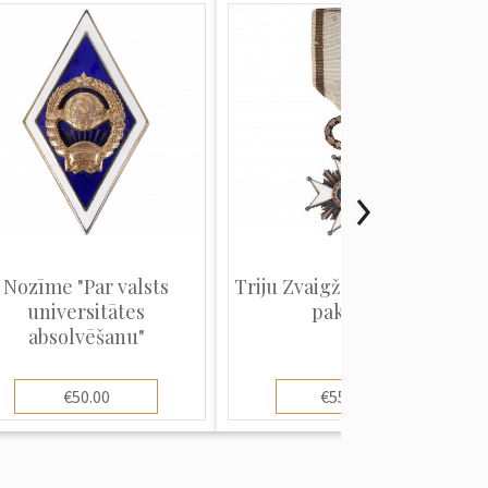
Nozīme "Par valsts
Triju Zvaigžņu ordenis (5.
universitātes
pakāpe)
absolvēšanu"
€50.00
€550.00