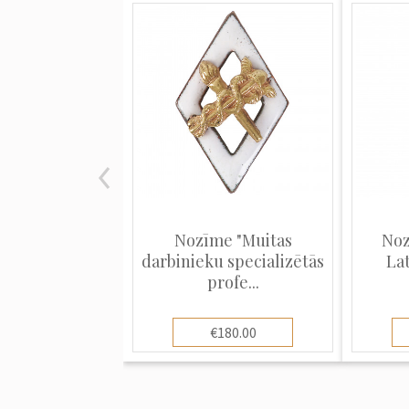
Nozīme "Muitas
Noz
darbinieku specializētās
Lat
profe...
€180.00