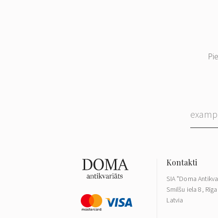
Pi
SIA "Doma Antikva
Smilšu iela 8, Rīga
Latvia