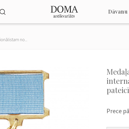
Dāvanu 
onālistam no...
Medaļ
intern
pateic
Prece p