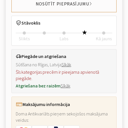
NOSŪTĪT PIEPRASĪJUMU
Stāvoklis
Slikts
Labs
Kā jauns
Piegāde un atgriešana
Sūtīšana no Rīgas, Latvija
Sīkāk
Šīs kategorijas precēm ir pieejama apvienotā
piegāde.
Atgriešana bez raizēm
Sīkāk
Maksājumu informācija
Doma Antikvariāts pieņem sekojošos maksājuma
veidus: