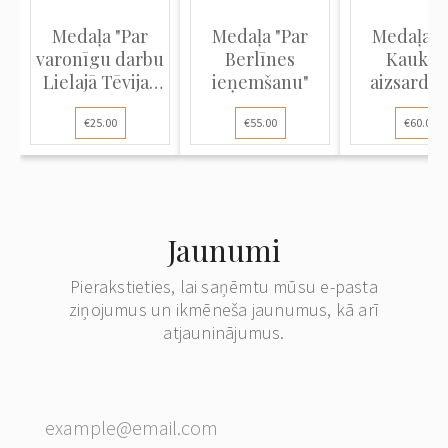
Medaļa "Par
Medaļa "Par
Medaļa "
varonīgu darbu
Berlīnes
Kaukāz
Lielajā Tēvijas
ieņemšanu"
aizsardzī
karā 1941–1945"
€25.00
€55.00
€60.00
Jaunumi
Pierakstieties, lai saņēmtu mūsu e-pasta
ziņojumus un ikmēneša jaunumus, kā arī
atjauninājumus.