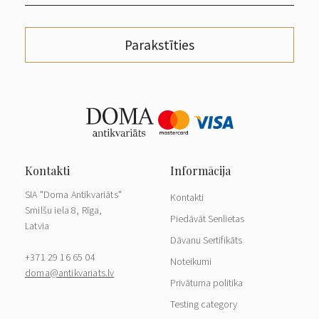
Parakstīties
SIA "Doma Antikvariāts"
Kontakti
Smilšu iela 8, Rīga,
Piedāvāt Senlietas
Latvia
Dāvanu Sertifikāts
+371 29 16 65 04
Noteikumi
doma@antikvariats.lv
Privātuma politika
Testing category